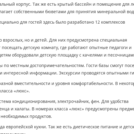
альный корпус. Так же есть крытый бассейн и помещение для 
олагает собственными бюветами для принятия минеральной во
ециально для гостей здесь было разработано 12 комплексов
 взрослых, но и детей. Для них предусмотрена специальная
 посещать детскую комнату, где работают опытные педагоги и
детям оборудовали детскую площадку с качелями и песочницам
ы по местным достопримечательностям. Гости базы смогут пос
й и интересной информации. Экскурсии проводятся опытными г
азной вместительности и уровня комфортабельности. В некот
класса «люкс».
истема кондиционирования, электрочайник, фен. Для удобства
тенца и халаты. В номерах класса «люкс» предусмотрены предм
 необходимых продуктов.
да европейской кухни. Так же есть диетическое питание и детс