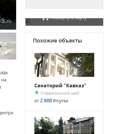
Развернуть карту
Похожие объекты
rward
щадь
 на
Санаторий "Кавказ"
т
Ставропольский край
2 600
от
Р
/сутки
центра