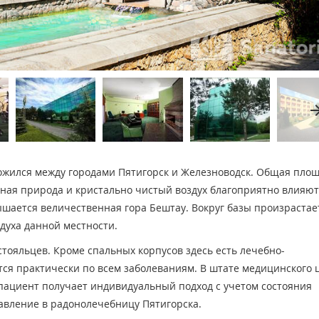
arrow_fo
жился между городами Пятигорск и Железноводск. Общая пло
пная природа и кристально чистый воздух благоприятно влияют
ышается величественная гора Бештау. Вокруг базы произрастае
духа данной местности.
тояльцев. Кроме спальных корпусов здесь есть лечебно-
ся практически по всем заболеваниям. В штате медицинского 
пациент получает индивидуальный подход с учетом состояния
авление в радонолечебницу Пятигорска.