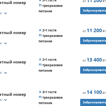
11 200
2+1 гостя
от
Р
натный номер
трехразовое
Забронироват
питание
keyboard_arrow_down
то
11 200
2+1 гостя
от
Р
натный номер
трехразовое
Забронироват
питание
keyboard_arrow_down
то
13 400
2+1 гостя
от
Р
натный номер
трехразовое
Забронироват
питание
keyboard_arrow_down
то
14 100
3+1 гостя
от
Р
натный номер
трехразовое
keyboard_arrow_down
то
Забронироват
питание