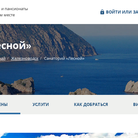
и и пансионаты
ВОЙТИ ИЛИ ЗА
м месте
есной»
рай
Железноводск
Санаторий «Лесной»
ЕНЫ
УСЛУГИ
КАК ДОБРАТЬСЯ
В