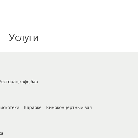
Услуги
Ресторан,кафе,бар
искотеки
Караоке
Киноконцертный зал
ка