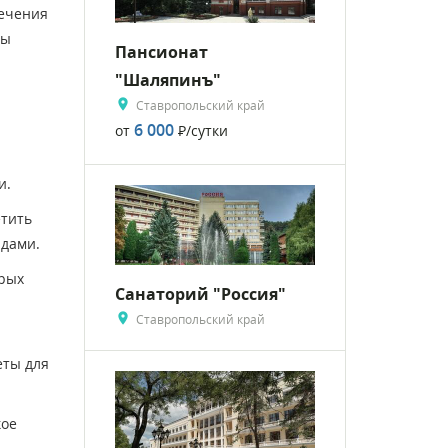
лечения
ды
Пансионат
"Шаляпинъ"
Ставропольский край
6 000
от
Р
/сутки
и.
етить
идами.
орых
Санаторий "Россия"
Ставропольский край
еты для
кое