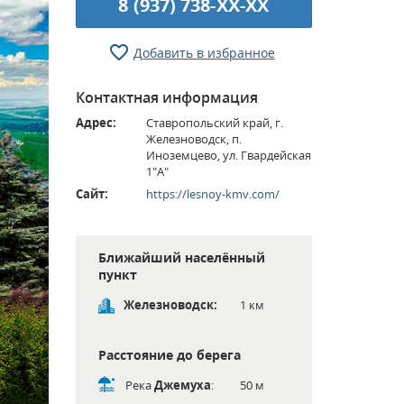
8 (937) 738-XX-XX
Добавить в избранное
Контактная информация
Адрес:
Ставропольский край, г.
Железноводск, п.
Иноземцево, ул. Гвардейская
1"А"
Сайт:
https://lesnoy-kmv.com/
Ближайший населённый
пункт
Железноводск:
1 км
Расстояние до берега
Река
Джемуха
:
50 м