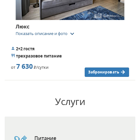
Люкс
keyboard_arrow_down
Показать описание и фото
2+2 гостя
трехразовое питание
7 630
от
Р
/сутки
Забронировать
Услуги
Питание