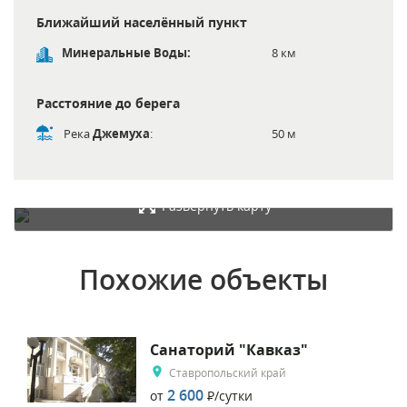
Ближайший населённый пункт
Минеральные Воды:
8 км
Расстояние до берега
Река
Джемуха
:
50 м
Развернуть карту
Похожие объекты
Санаторий "Кавказ"
Ставропольский край
2 600
от
Р
/сутки