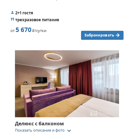
2+1 гостя
трехразовое питание
5 670
от
Р
/сутки
Забронировать
Делюкс с балконом
keyboard_arrow_down
Показать описание и фото