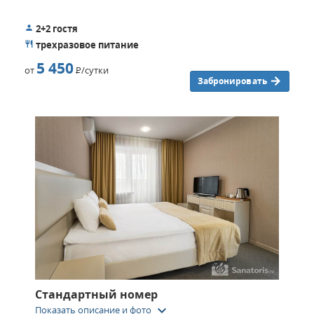
2+2 гостя
трехразовое питание
5 450
от
Р
/сутки
Забронировать
Стандартный номер
keyboard_arrow_down
Показать описание и фото