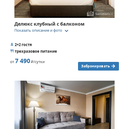
Делюкс клубный с балконом
keyboard_arrow_down
Показать описание и фото
2+2 гостя
трехразовое питание
7 490
от
Р
/сутки
Забронировать