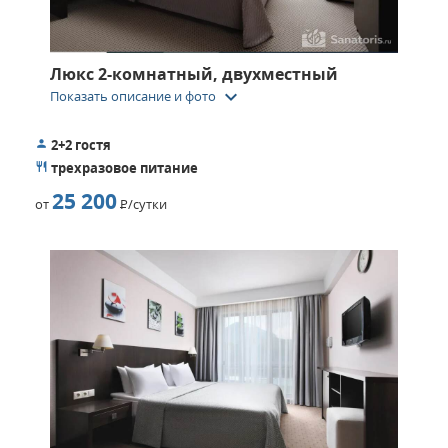
Люкс 2-комнатный, двухместный
keyboard_arrow_down
Показать описание и фото
2+2 гостя
трехразовое питание
25 200
от
Р
/сутки