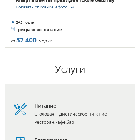
Апартаменты президентские бештау
keyboard_arrow_down
Показать описание и фото
2+5 гостя
трехразовое питание
32 400
от
Р
/сутки
Услуги
Питание
Столовая
Диетическое питание
Ресторан,кафе,бар
Развлечения