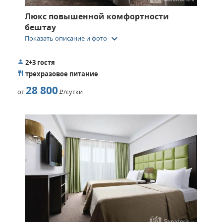
Люкс повышенной комфортности
бештау
keyboard_arrow_down
Показать описание и фото
2+3 гостя
трехразовое питание
28 800
от
Р
/сутки