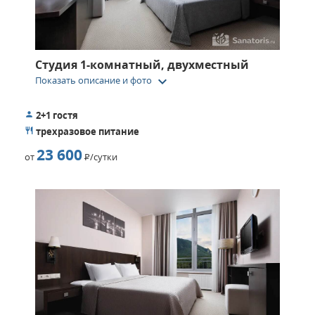
поездку в экскурсионном бюро. Опытный гид покажет все
достопримечательности города, познакомит с уникальной
архитектурой и памятными местами.
Студия 1-комнатный, двухместный
keyboard_arrow_down
Показать описание и фото
2+1 гостя
трехразовое питание
23 600
от
Р
/сутки