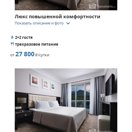
Люкс повышенной комфортности
keyboard_arrow_down
Показать описание и фото
2+2 гостя
трехразовое питание
27 800
от
Р
/сутки