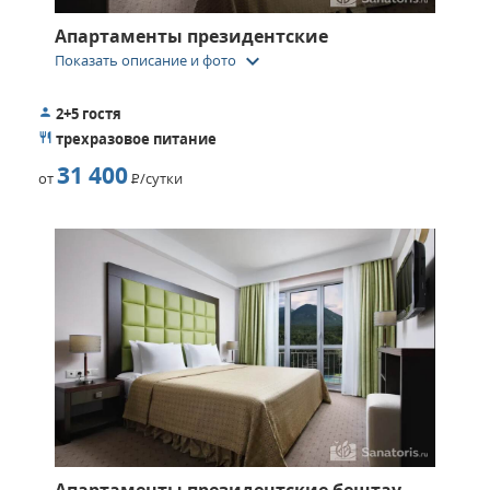
Апартаменты президентские
keyboard_arrow_down
Показать описание и фото
2+5 гостя
трехразовое питание
31 400
от
Р
/сутки