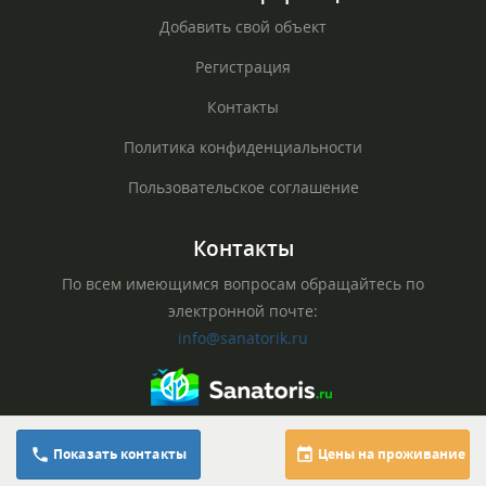
Добавить свой объект
Регистрация
Контакты
Политика конфиденциальности
Пользовательское соглашение
Контакты
По всем имеющимся вопросам обращайтесь по
электронной почте:
info@sanatorik.ru
© Официальный сайт sanatorik.ru, 2026
8 (879) 322-60-94
Показать контакты
Цены на проживание
Все права защищены