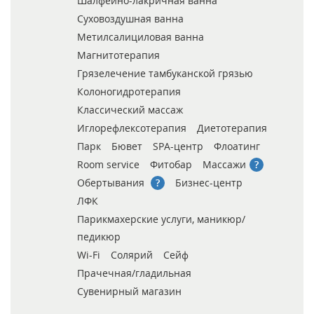
Шалфейно-лакричная ванна
Суховоздушная ванна
Метилсалициловая ванна
Магнитотерапия
Грязелечение тамбуканской грязью
Колоногидротерапия
Классический массаж
Иглорефлексотерапия
Диетотерапия
Парк
Бювет
SPA-центр
Флоатинг
Room service
Фитобар
Массажи
Обертывания
Бизнес-центр
ЛФК
Парикмахерские услуги, маникюр/
педикюр
Wi-Fi
Солярий
Сейф
Прачечная/гладильная
Сувенирный магазин