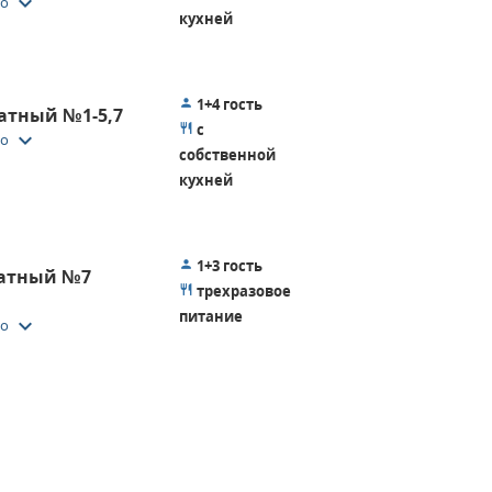
keyboard_arrow_down
то
кухней
1+4 гость
атный №1-5,7
с
keyboard_arrow_down
то
собственной
кухней
1+3 гость
натный №7
трехразовое
питание
keyboard_arrow_down
то