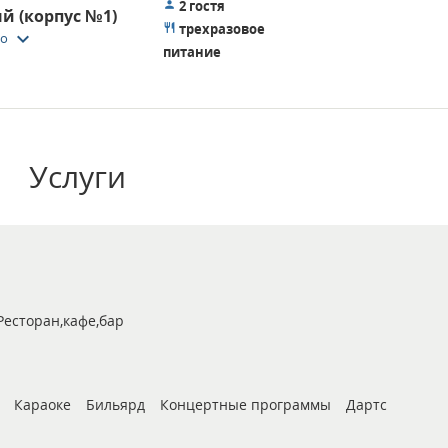
2 гостя
й (корпус №1)
трехразовое
keyboard_arrow_down
то
питание
Услуги
Ресторан,кафе,бар
Караоке
Бильярд
Концертные программы
Дартс