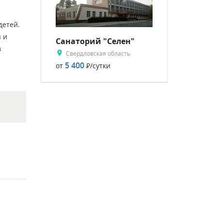
детей.
 и
Санаторий "Селен"
в
Свердловская область
5 400
от
Р
/сутки