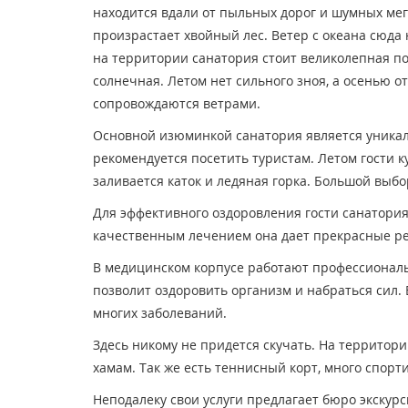
находится вдали от пыльных дорог и шумных ме
произрастает хвойный лес. Ветер с океана сюда 
на территории санатория стоит великолепная пог
солнечная. Летом нет сильного зноя, а осенью от
сопровождаются ветрами.
Основной изюминкой санатория является уникал
рекомендуется посетить туристам. Летом гости к
заливается каток и ледяная горка. Большой выбо
Для эффективного оздоровления гости санатори
качественным лечением она дает прекрасные ре
В медицинском корпусе работают профессионал
позволит оздоровить организм и набраться сил.
многих заболеваний.
Здесь никому не придется скучать. На территории
хамам. Так же есть теннисный корт, много спор
Неподалеку свои услуги предлагает бюро экскур