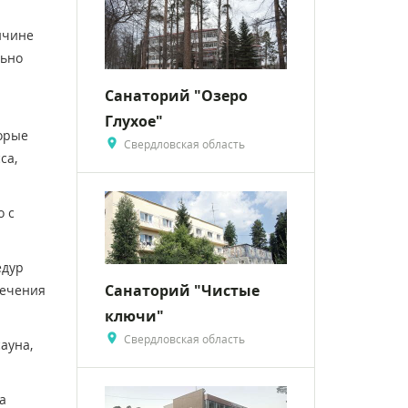
ичине
льно
Санаторий "Озеро
Глухое"
орые
Свердловская область
са,
о с
едур
Санаторий "Чистые
лечения
ключи"
Свердловская область
ауна,
а