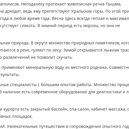
гаполисов. Неподалеку протекает живописная речка Пышма,
не доходит, ведь ему препятствуют Уральские горы. По этой пр
ода в любое время года. Весна здесь всегда теплая и максима
сутствует слякоть. В зимний период есть морозы, но они не
ьная природа. В округе множество природных памятников, кот
упаются в реке, гуляют по лесу. Зимой открывается лыжная трас
р развлечений не позволит скучать.
я применяют минеральную воду из местного родника. Совместн
зультаты.
ьные специалисты с большим опытом работы. Множество проц
 В наличии есть современное оборудование для диагностики и 
 курорта есть закрытый бассейн, спа-салон, кабинет массажа, с
тивных площадок.
сий. Увлекательные путешествия в сопровождении опытного год