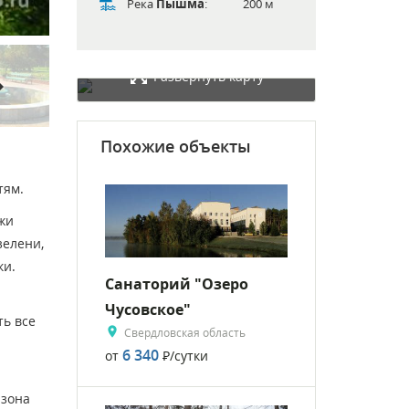
Река
Пышма
:
200 м
Развернуть карту
rward
Похожие объекты
тям.
джи
зелени,
ки.
Санаторий "Озеро
Чусовское"
ть все
Свердловская область
6 340
от
Р
/сутки
 зона