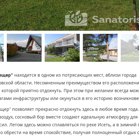
arrow_fo
пещер”
находится в одном из потрясающих мест, вблизи города
ловской области. Несомненным преимуществом его расположен
 которой приятно отдохнуть. При этом при желании всегда мож
лагами инфраструктуры или окунуться в его историю возникнове
щер” позволяет прекрасно отдохнуть здесь в любое время года.
здух, сосновый бор вместе создают идеальную атмосферу для
сил. Летом здесь можно сплавляться по реке Исеть, а в зимний
но обрести на время спокойствие, получая полноценный отдых 