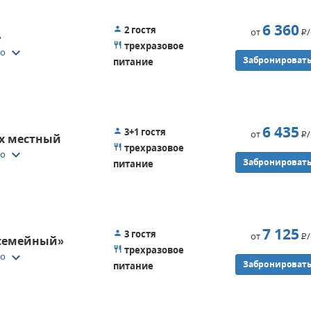
6 360
2 гостя
от
Р
»
трехразовое
keyboard_arrow_down
то
Забронироват
питание
6 435
3+1 гостя
от
Р
х местный
трехразовое
keyboard_arrow_down
то
Забронироват
питание
7 125
3 гостя
от
Р
 семейный»
трехразовое
keyboard_arrow_down
то
Забронироват
питание