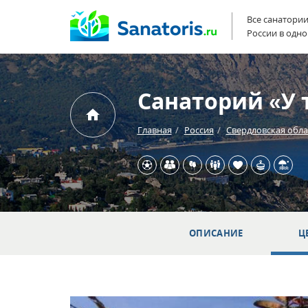
Все санатори
России в одно
Санаторий «У 
Главная
Россия
Свердловская обла
ОПИСАНИЕ
Ц