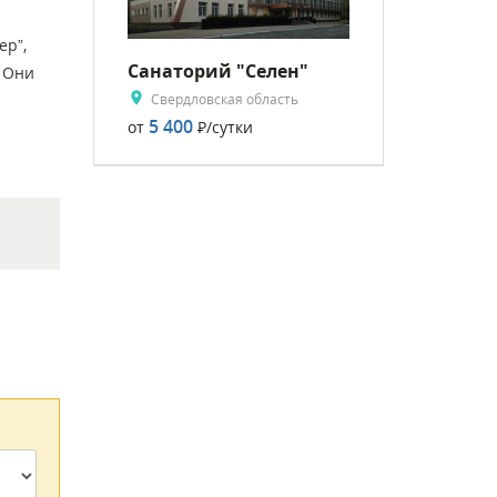
ер”,
Санаторий "Селен"
. Они
Свердловская область
5 400
от
Р
/сутки