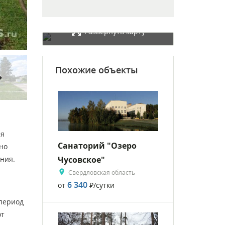
Развернуть карту
Похожие объекты
rward
ия
Санаторий "Озеро
но
Чусовское"
ния.
Свердловская область
6 340
от
Р
/сутки
 период
от