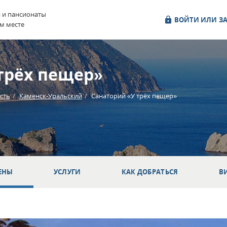
и и пансионаты
ВОЙТИ ИЛИ ЗА
м месте
трёх пещер»
сть
Каменск-Уральский
Санаторий «У трёх пещер»
ЕНЫ
УСЛУГИ
КАК ДОБРАТЬСЯ
В