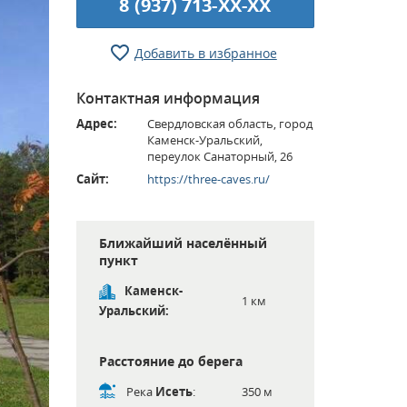
8 (937) 713-XX-XX
Добавить в избранное
Контактная информация
Адрес:
Свердловская область, город
Каменск-Уральский,
переулок Санаторный, 26
Сайт:
https://three-caves.ru/
Ближайший населённый
пункт
Каменск-
1 км
Уральский:
Расстояние до берега
Река
Исеть
:
350 м