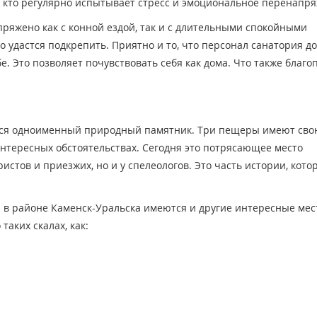
х, кто регулярно испытывает стресс и эмоциональное перенапр
ряжено как с конной ездой, так и с длительными спокойными
о удастся подкрепить. Приятно и то, что персонал санатория д
е. Это позволяет почувствовать себя как дома. Что также благ
ится одноименный природный памятник. Три пещеры имеют св
нтересных обстоятельствах. Сегодня это потрясающее место
истов и приезжих, но и у спелеологов. Это часть истории, кото
в районе Каменск-Уральска имеются и другие интересные мес
таких скалах, как: