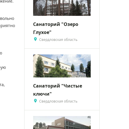
яжение.
овольно
Санаторий "Озеро
оприятно
Глухое"
Свердловская область
ою
рую
та,
Санаторий "Чистые
ключи"
Свердловская область