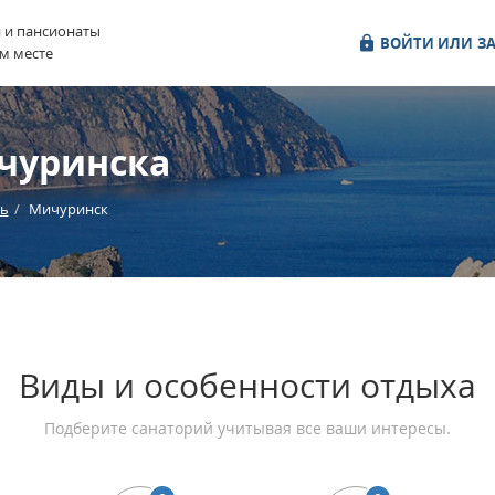
и и пансионаты
ВОЙТИ ИЛИ ЗА
м месте
чуринска
ть
Мичуринск
Виды и особенности отдыха
Подберите санаторий учитывая все ваши интересы.