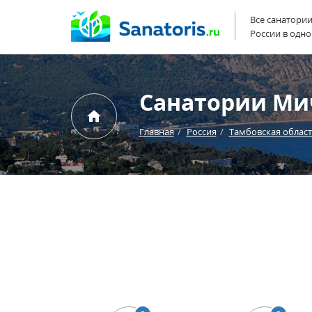
Все санатори
России в одно
Санатории Ми
Главная
Россия
Тамбовская облас