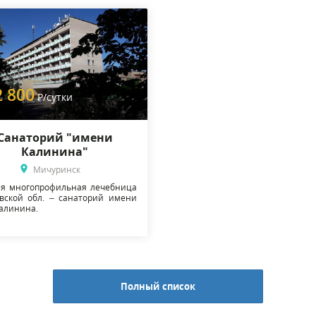
2 800
Р
/сутки
Санаторий "имени
Калинина"
Мичуринск
я многопрофильная лечебница
вской обл. – санаторий имени
Калинина.
Полный список