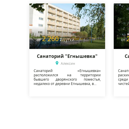
2 260
от
Р
/сутки
от
Санаторий "Егнышевка"
С
Алексин
Санаторий «Егнышевка»
Сана
расположился на территории
раски
бывшего дворянского поместья,
среди
недалеко от деревни Егнышевка, в...
чистей