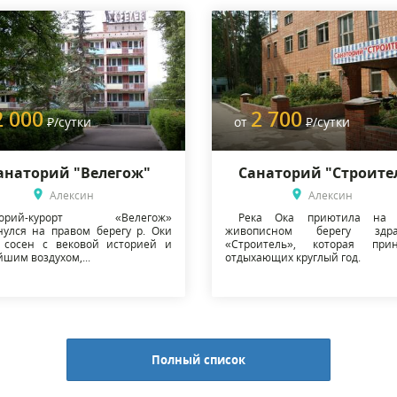
2 000
2 700
Р
/сутки
от
Р
/сутки
анаторий "Велегож"
Санаторий "Строите
Алексин
Алексин
торий-курорт «Велегож»
Река Ока приютила на 
нулся на правом берегу р. Оки
живописном берегу здра
 сосен с вековой историей и
«Строитель», которая прин
шим воздухом,...
отдыхающих круглый год.
Полный список