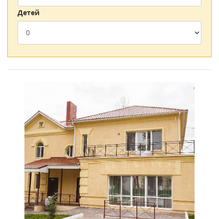
чуткому отношению каждый отдыхающий ощущает себя
Детей
комфортно и спокойно. Но главное, что врачебный состав
санатория Сибирь стремится получить только
положительный и пролонгированный результат лечения.
Номера и питание
Номера дома отдыха отличаются удобством и комфортом. В
них имеется все необходимое, чтобы отдыхающие
ощущали себя как дома. В санатории предлагается
несколько вариантов номерного размещения. Исходя из
пожеланий приезжих можно подобрать тот, который
удовлетворит имеющиеся потребности.
Питание в санатории Сибирь осуществляется трижды в
день. Оно организовано по удобной систему шведского
стола, когда каждый может выбрать себе блюдо в
соответствии с личными предпочтениями. Причем речь
идет о питании категории люкс, поэтому даже самые
притязательные вкусы будут удовлетворены. Помимо этого,