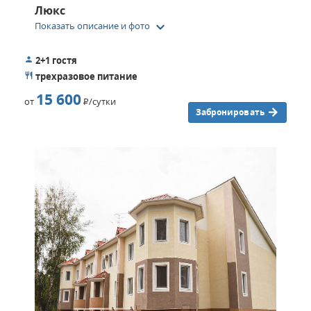
Люкс
keyboard_arrow_down
Показать описание и фото
2+1 гостя
трехразовое питание
15 600
от
Р
/сутки
Забронировать