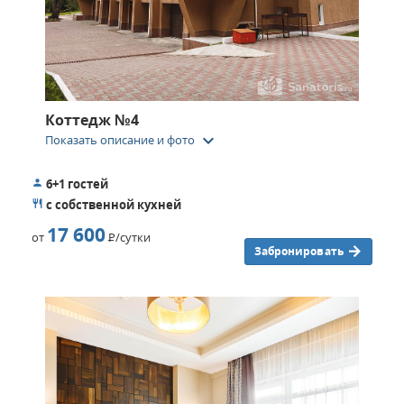
Коттедж №4
keyboard_arrow_down
Показать описание и фото
6+1 гостей
с собственной кухней
17 600
от
Р
/сутки
Забронировать