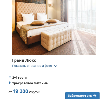
Гранд Люкс
keyboard_arrow_down
Показать описание и фото
2+1 гостя
трехразовое питание
19 200
от
Р
/сутки
Забронировать