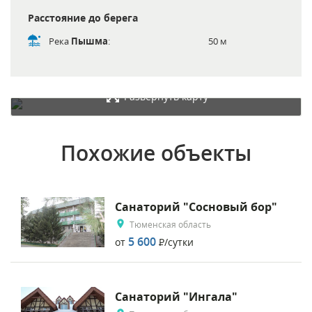
Расстояние до берега
Река
Пышма
:
50 м
Развернуть карту
Похожие объекты
Санаторий "Сосновый бор"
Тюменская область
5 600
от
Р
/сутки
Санаторий "Ингала"