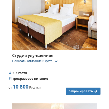
Студия улучшенная
keyboard_arrow_down
Показать описание и фото
2+1 гостя
трехразовое питание
10 800
от
Р
/сутки
Забронировать