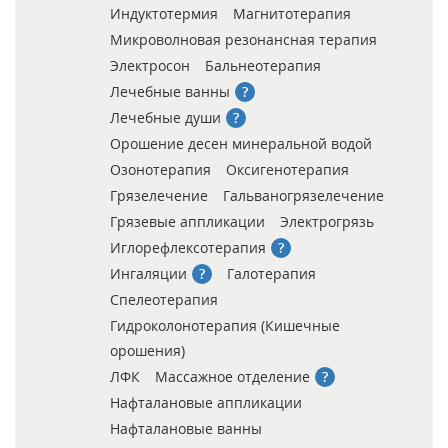
Индуктотермия
Магнитотерапия
Микроволновая резонансная терапия
Электросон
Бальнеотерапия
Лечебные ванны
Лечебные души
Орошение десен минеральной водой
Озонотерапия
Оксигенотерапия
Грязелечение
Гальваногрязелечение
Грязевые аппликации
Электрогрязь
Иглорефлексотерапия
Ингаляции
Галотерапия
Спелеотерапия
Гидроколонотерапия (Кишечные
орошения)
ЛФК
Массажное отделение
Нафталановые аппликации
Нафталановые ванны