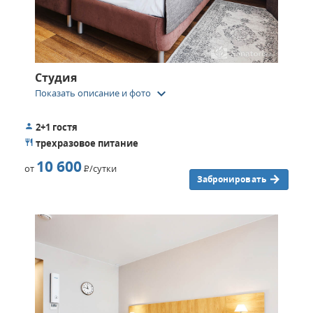
Студия
keyboard_arrow_down
Показать описание и фото
2+1 гостя
трехразовое питание
10 600
от
Р
/сутки
Забронировать