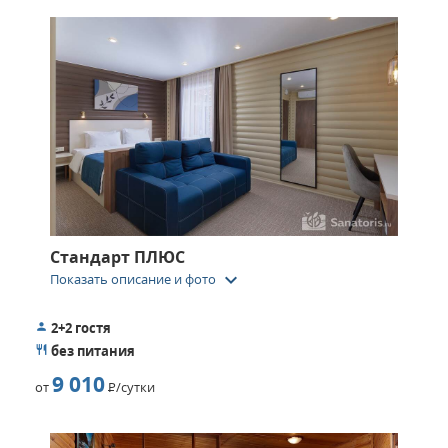
Стандарт ПЛЮС
keyboard_arrow_down
Показать описание и фото
2+2 гостя
без питания
9 010
от
Р
/сутки