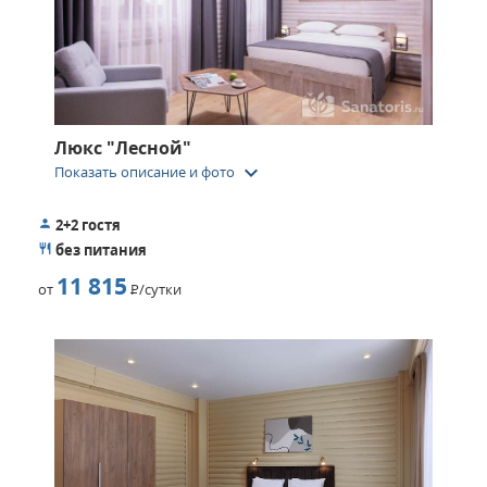
Люкс "Лесной"
keyboard_arrow_down
Показать описание и фото
2+2 гостя
без питания
11 815
от
Р
/сутки