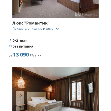
Люкс "Романтик"
keyboard_arrow_down
Показать описание и фото
2+2 гостя
без питания
13 090
от
Р
/сутки