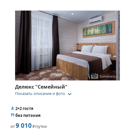
Делюкс "Семейный"
keyboard_arrow_down
Показать описание и фото
2+2 гостя
без питания
9 010
от
Р
/сутки