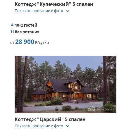
Коттедж "Купеческий" 5 спален
keyboard_arrow_down
Показать описание и фото
10+2 гостей
без питания
28 900
от
Р
/сутки
Коттедж "Царский" 5 спален
keyboard_arrow_down
Показать описание и фото