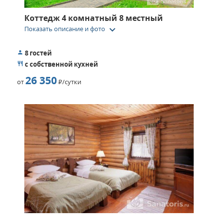
Коттедж 4 комнатный 8 местный
keyboard_arrow_down
Показать описание и фото
8 гостей
с собственной кухней
26 350
от
Р
/сутки