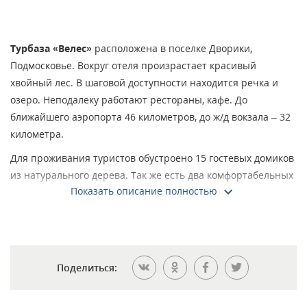
Турбаза «Велес»
расположена в поселке Дворики,
Подмосковье. Вокруг отеля произрастает красивый
хвойный лес. В шаговой доступности находится речка и
озеро. Неподалеку работают рестораны, кафе. До
ближайшего аэропорта 46 километров, до ж/д вокзала – 32
километра.
Для проживания туристов обустроено 15 гостевых домиков
из натурального дерева. Так же есть два комфортабельных
Показать описание полностью
коттеджа. Номера выполнены в старорусском стиле. В них
максимально уютно и комфортно.
В номерах есть современная мебель, плазменный
телевизор, стационарный телефон, холодильник. Гости
отеля могут пользоваться бесплатным Интернетом. В
Поделиться:
каждом номере есть туалет, ванная комната или душевая
кабинка. В некоторых гостевых домах есть кухня с посудой.