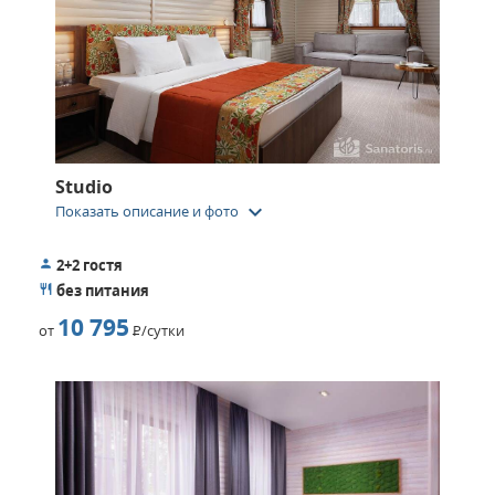
Studio
keyboard_arrow_down
Показать описание и фото
2+2 гостя
без питания
10 795
от
Р
/сутки