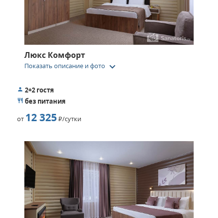
Люкс Комфорт
keyboard_arrow_down
Показать описание и фото
2+2 гостя
без питания
12 325
от
Р
/сутки