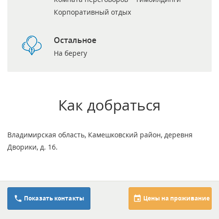
Корпоративный отдых
Остальное
На берегу
Как добраться
Владимирская область, Камешковский район, деревня
Дворики, д. 16.
Условия проживания
8 (495) 885-63-16
Показать контакты
Цены на проживание
https://www.velesclub.ru/