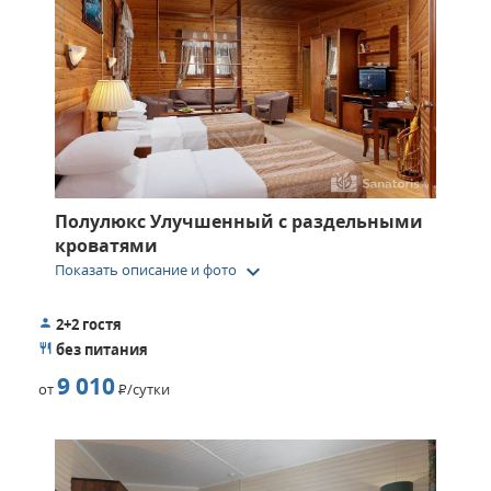
Полулюкс Улучшенный с раздельными
кроватями
keyboard_arrow_down
Показать описание и фото
2+2 гостя
без питания
9 010
от
Р
/сутки