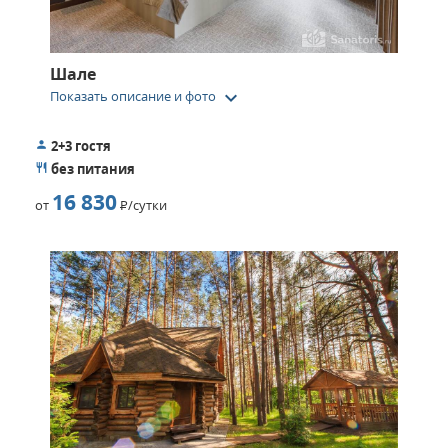
Шале
keyboard_arrow_down
Показать описание и фото
2+3 гостя
без питания
16 830
от
Р
/сутки