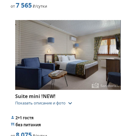
7 565
от
Р
/сутки
Suite mini !NEW!
keyboard_arrow_down
Показать описание и фото
2+1 гостя
без питания
8 075
от
Р
/сутки