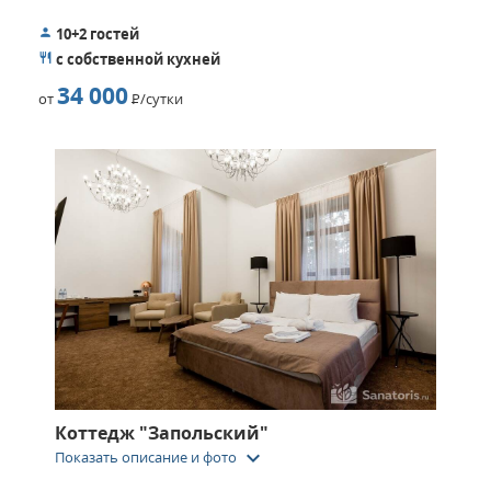
10+2 гостей
с собственной кухней
34 000
от
Р
/сутки
Коттедж "Запольский"
keyboard_arrow_down
Показать описание и фото