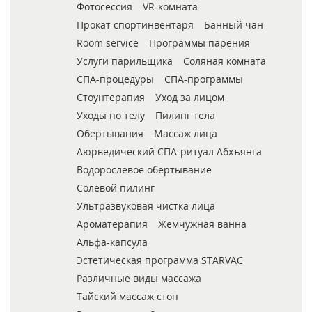
Фотосессия
VR-комната
Прокат спортинвентаря
Банный чан
Room service
Программы парения
Услуги парильщика
Соляная комната
СПА-процедуры
СПА-программы
Стоунтерапия
Уход за лицом
Уходы по телу
Пилинг тела
Обертывания
Массаж лица
Аюрведический СПА-ритуал Абхъянга
Водорослевое обертывание
Солевой пилинг
Ультразвуковая чистка лица
Ароматерапия
Жемчужная ванна
Альфа-капсула
Эстетическая программа STARVAC
Различные виды массажа
Тайский массаж стоп