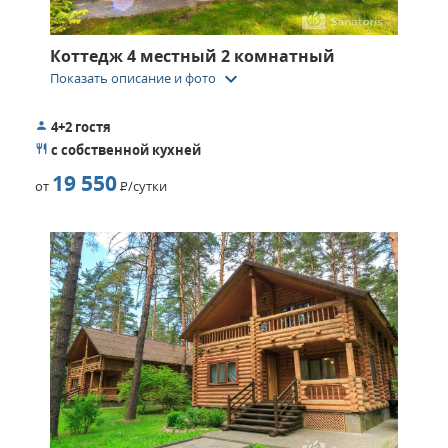
Коттедж 4 местный 2 комнатный
keyboard_arrow_down
Показать описание и фото
4+2 гостя
с собственной кухней
19 550
от
Р
/сутки