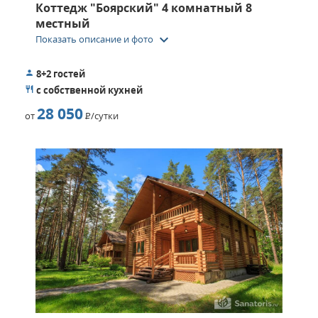
Коттедж "Боярский" 4 комнатный 8
местный
keyboard_arrow_down
Показать описание и фото
8+2 гостей
с собственной кухней
28 050
от
Р
/сутки