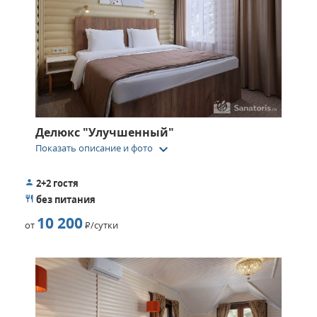
Делюкс "Улучшенный"
keyboard_arrow_down
Показать описание и фото
2+2 гостя
без питания
10 200
от
Р
/сутки