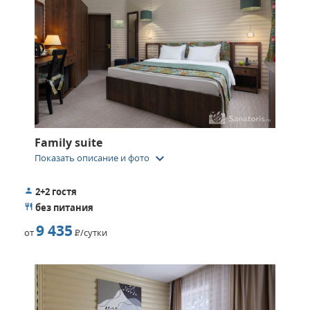
Family suite
keyboard_arrow_down
Показать описание и фото
2+2 гостя
без питания
9 435
от
Р
/сутки