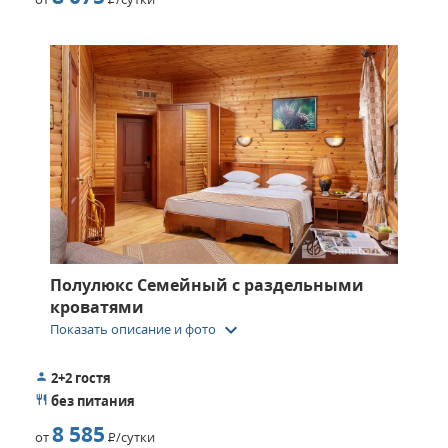
Полулюкс Семейный c раздельными
кроватями
keyboard_arrow_down
Показать описание и фото
2+2 гостя
без питания
8 585
от
Р
/сутки