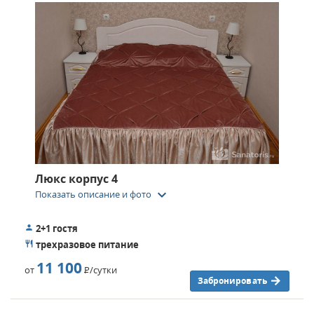
Люкс корпус 4
keyboard_arrow_down
Показать описание и фото
2+1 гостя
трехразовое питание
11 100
от
Р
/сутки
Забронировать