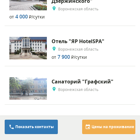
Дзержинского"
Воронежская область
4 000
от
Р
/сутки
Отель "ЯР HotelSPA"
Воронежская область
7 900
от
Р
/сутки
Санаторий "Графский"
Воронежская область
Санаторий "Дон"
8 (937) 738-39-42
Показать контакты
Цены на проживание
Воронежская область
http://curup.ru/