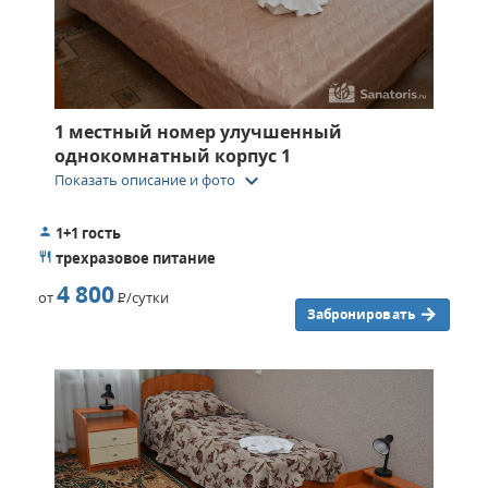
1 местный номер улучшенный
однокомнатный корпус 1
keyboard_arrow_down
Показать описание и фото
1+1 гость
трехразовое питание
4 800
от
Р
/сутки
Забронировать