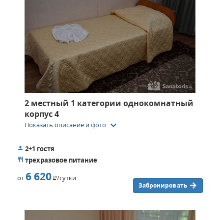
2 местный 1 категории однокомнатный
корпус 4
keyboard_arrow_down
Показать описание и фото
2+1 гостя
трехразовое питание
6 620
от
Р
/сутки
Забронировать