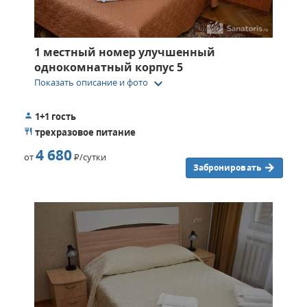
1 местный номер улучшенный
однокомнатный корпус 5
keyboard_arrow_down
Показать описание и фото
1+1 гость
трехразовое питание
4 680
от
Р
/сутки
Забронировать