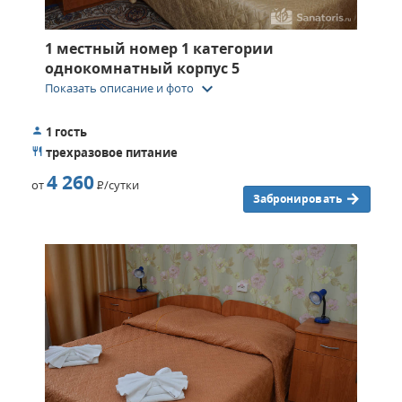
1 местный номер 1 категории
однокомнатный корпус 5
keyboard_arrow_down
Показать описание и фото
1 гость
трехразовое питание
4 260
от
Р
/сутки
Забронировать