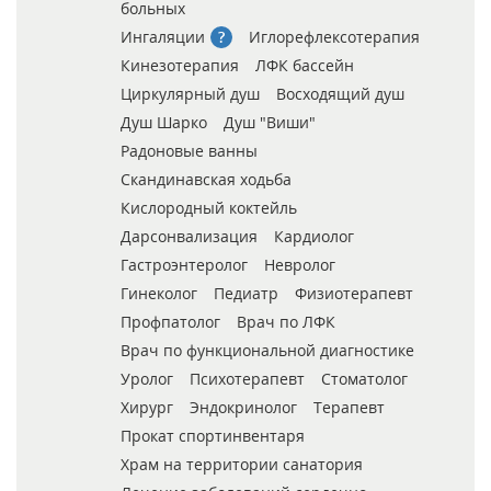
больных
Ингаляции
Иглорефлексотерапия
Кинезотерапия
ЛФК бассейн
Циркулярный душ
Восходящий душ
Душ Шарко
Душ "Виши"
Радоновые ванны
Скандинавская ходьба
Кислородный коктейль
Дарсонвализация
Кардиолог
Гастроэнтеролог
Невролог
Гинеколог
Педиатр
Физиотерапевт
Профпатолог
Врач по ЛФК
Врач по функциональной диагностике
Уролог
Психотерапевт
Стоматолог
Хирург
Эндокринолог
Терапевт
Прокат спортинвентаря
Храм на территории санатория