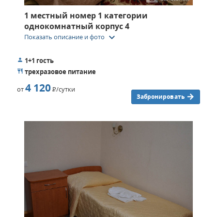
1 местный номер 1 категории
однокомнатный корпус 4
keyboard_arrow_down
Показать описание и фото
1+1 гость
трехразовое питание
4 120
от
Р
/сутки
Забронировать