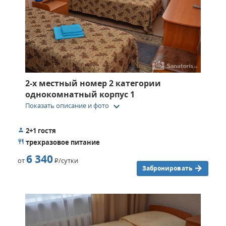
2-х местный номер 2 категории
однокомнатный корпус 1
keyboard_arrow_down
Показать описание и фото
2+1 гостя
трехразовое питание
6 340
от
Р
/сутки
Забронировать