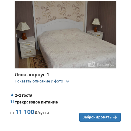
Люкс корпус 1
keyboard_arrow_down
Показать описание и фото
2+2 гостя
трехразовое питание
11 100
от
Р
/сутки
Забронировать