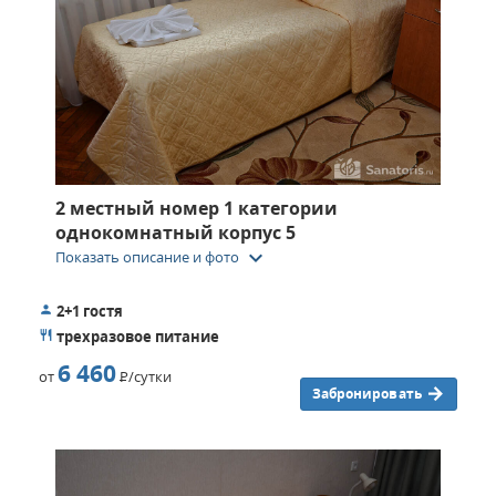
2 местный номер 1 категории
однокомнатный корпус 5
keyboard_arrow_down
Показать описание и фото
2+1 гостя
трехразовое питание
6 460
от
Р
/сутки
Забронировать