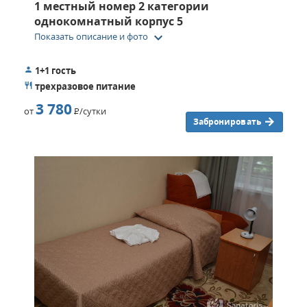
1 местный номер 2 категории
однокомнатный корпус 5
keyboard_arrow_down
Показать описание и фото
1+1 гость
трехразовое питание
3 780
от
Р
/сутки
Забронировать