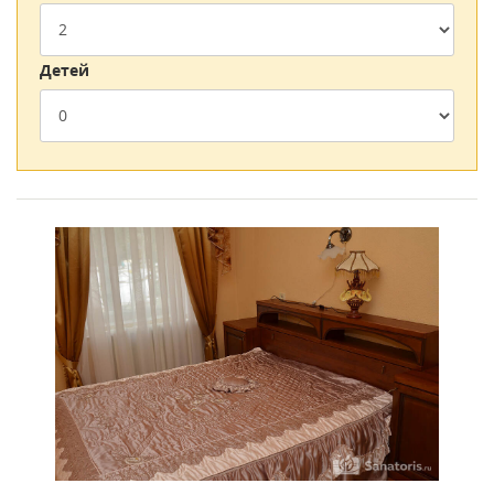
киносеансы и пр. В летний сезон открыт пляж, где можно
не только загорать, но и кататься на предоставляемых в
Детей
прокате лодках.
Высококвалифицированные сотрудники санатория им.
Цурюпы следят за тем, чтобы каждый постоялец, как
взрослый, так и ребенок, хорошо отдохнул и получил
эффективное лечение.