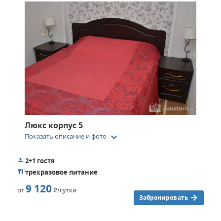
Люкс корпус 5
keyboard_arrow_down
Показать описание и фото
2+1 гостя
трехразовое питание
9 120
от
Р
/сутки
Забронировать