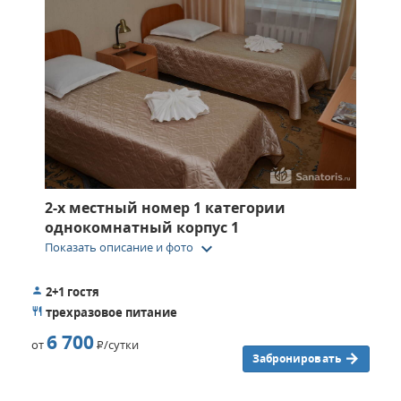
2-х местный номер 1 категории
однокомнатный корпус 1
keyboard_arrow_down
Показать описание и фото
2+1 гостя
трехразовое питание
6 700
от
Р
/сутки
Забронировать