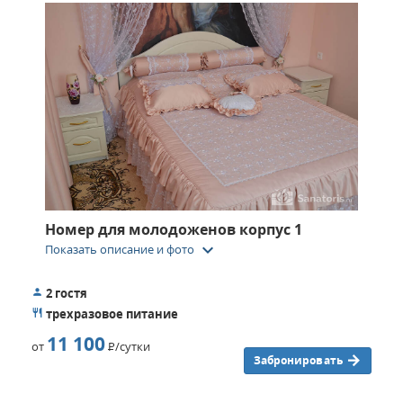
Номер для молодоженов корпус 1
keyboard_arrow_down
Показать описание и фото
2 гостя
трехразовое питание
11 100
от
Р
/сутки
Забронировать