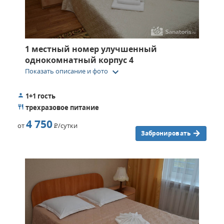
1 местный номер улучшенный
однокомнатный корпус 4
keyboard_arrow_down
Показать описание и фото
1+1 гость
трехразовое питание
4 750
от
Р
/сутки
Забронировать