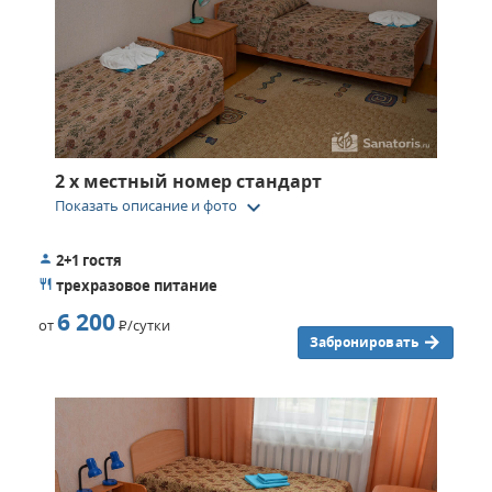
2 х местный номер стандарт
keyboard_arrow_down
Показать описание и фото
2+1 гостя
трехразовое питание
6 200
от
Р
/сутки
Забронировать