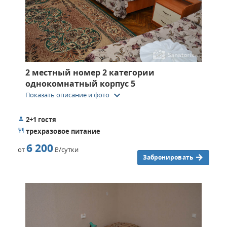
2 местный номер 2 категории
однокомнатный корпус 5
keyboard_arrow_down
Показать описание и фото
2+1 гостя
трехразовое питание
6 200
от
Р
/сутки
Забронировать