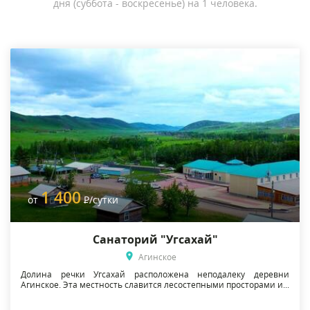
дня (суббота - воскресенье) на 1 человека.
1 400
от
Р
/сутки
Санаторий "Угсахай"
Агинское
Долина речки Угсахай расположена неподалеку деревни
Агинское. Эта местность славится лесостепными просторами и...