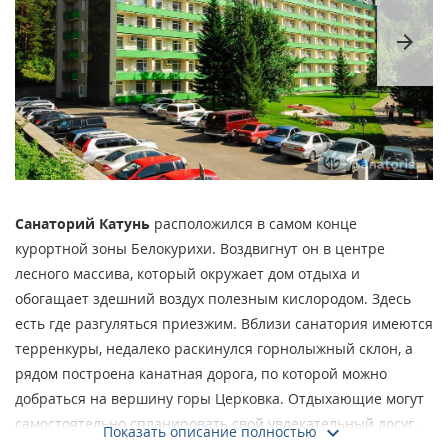
arrow_forward
Санаторий Катунь
расположился в самом конце
курортной зоны Белокурихи. Воздвигнут он в центре
лесного массива, который окружает дом отдыха и
обогащает здешний воздух полезным кислородом. Здесь
есть где разгуляться приезжим. Вблизи санатория имеются
терренкуры, недалеко раскинулся горнолыжный склон, а
рядом построена канатная дорога, по которой можно
добраться на вершину горы Церковка. Отдыхающие могут
самостоятельно спланировать свой увлекательный досуг.
Показать описание полностью