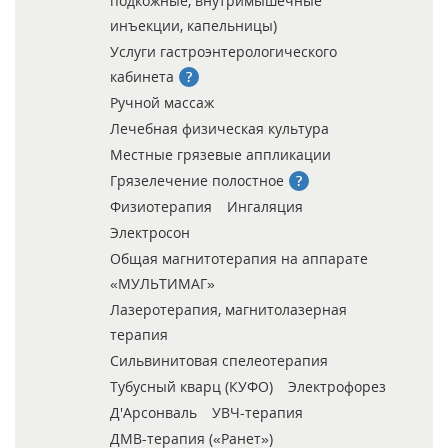
подкожные, внутримышечные
инъекции, капельницы)
Услуги гастроэнтерологического
кабинета
Ручной массаж
Лечебная физическая культура
Местные грязевые аппликации
Грязелечение полостное
Физиотерапия
Ингаляция
Электросон
Общая магнитотерапия на аппарате
«МУЛЬТИМАГ»
Лазеротерапия, магнитолазерная
терапия
Сильвинитовая спелеотерапия
Тубусный кварц (КУФО)
Электрофорез
Д'Арсонваль
УВЧ-терапия
ДМВ-терапия («Ранет»)