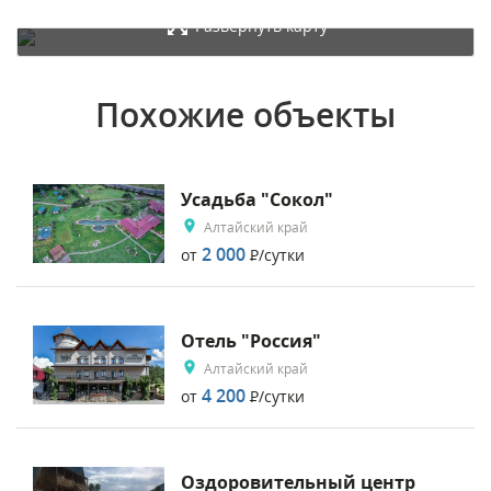
Развернуть карту
Похожие объекты
Усадьба "Сокол"
Алтайский край
2 000
от
Р
/сутки
Отель "Россия"
Алтайский край
4 200
от
Р
/сутки
Оздоровительный центр