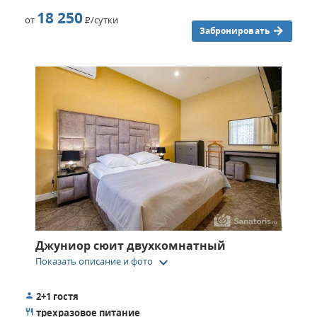
18 250
от
Р
/сутки
Забронировать
Джуниор сюит двухкомнатный
keyboard_arrow_down
Показать описание и фото
2+1 гостя
трехразовое питание