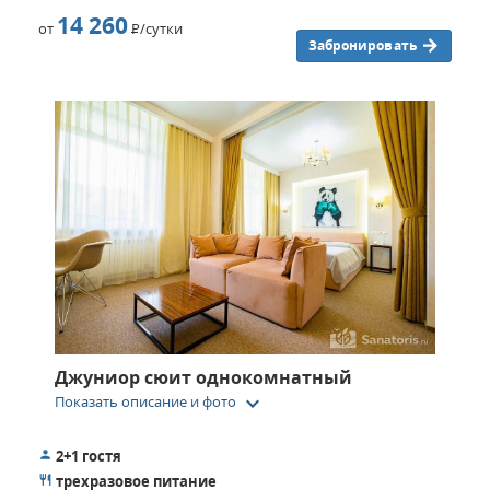
14 260
от
Р
/сутки
Забронировать
Джуниор сюит однокомнатный
keyboard_arrow_down
Показать описание и фото
2+1 гостя
трехразовое питание