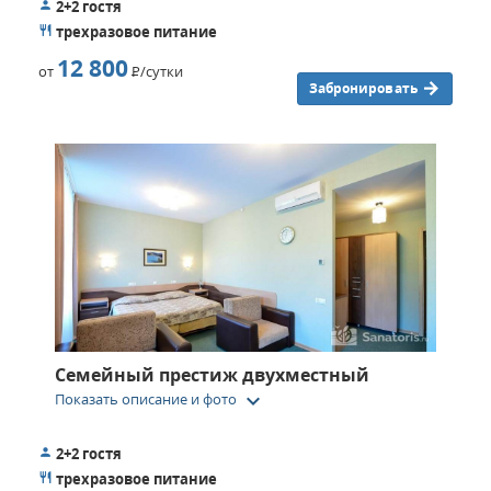
2+2 гостя
трехразовое питание
12 800
от
Р
/сутки
Забронировать
Семейный престиж двухместный
keyboard_arrow_down
Показать описание и фото
2+2 гостя
трехразовое питание