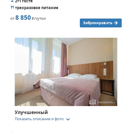
2+1 гостя
трехразовое питание
8 850
от
Р
/сутки
Забронировать
Улучшенный
keyboard_arrow_down
Показать описание и фото