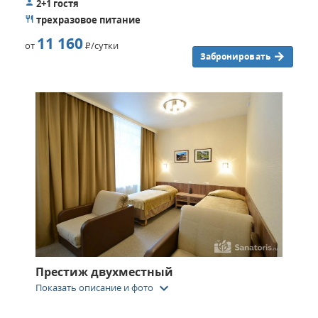
2+1 гостя
трехразовое питание
11 160
от
Р
/сутки
Забронировать
Престиж двухместный
keyboard_arrow_down
Показать описание и фото