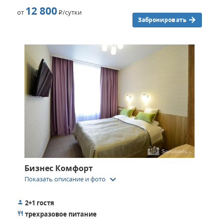
12 800
от
Р
/сутки
Забронировать
Бизнес Комфорт
keyboard_arrow_down
Показать описание и фото
2+1 гостя
трехразовое питание