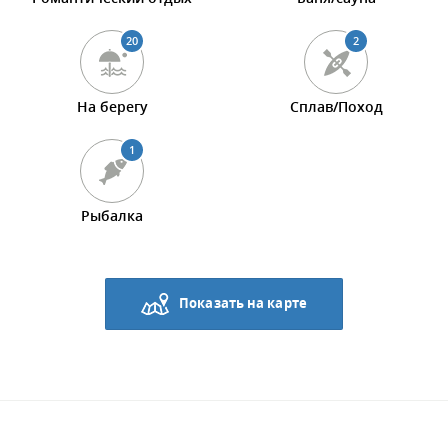
20
2
На берегу
Сплав/Поход
1
Рыбалка
Показать на карте