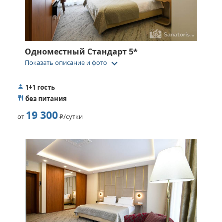
Одноместный Стандарт 5*
keyboard_arrow_down
Показать описание и фото
1+1 гость
без питания
19 300
от
Р
/сутки