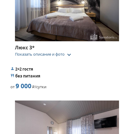
Люкс 3*
keyboard_arrow_down
Показать описание и фото
2+2 гостя
без питания
9 000
от
Р
/сутки