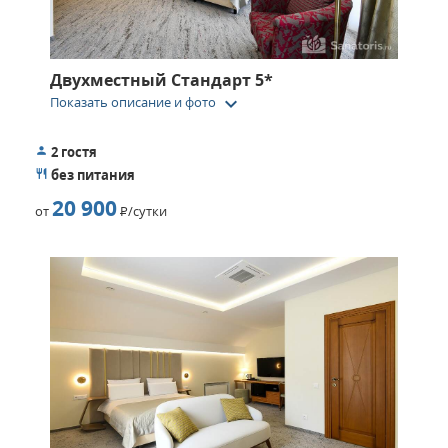
Двухместный Стандарт 5*
keyboard_arrow_down
Показать описание и фото
2 гостя
без питания
20 900
от
Р
/сутки