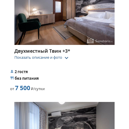
Двухместный Твин +3*
keyboard_arrow_down
Показать описание и фото
2 гостя
без питания
7 500
от
Р
/сутки