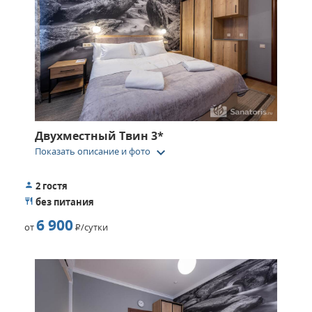
Двухместный Твин 3*
keyboard_arrow_down
Показать описание и фото
2 гостя
без питания
6 900
от
Р
/сутки