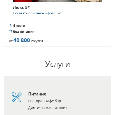
Люкс 5*
keyboard_arrow_down
Показать описание и фото
4 гостя
без питания
40 800
от
Р
/сутки
Услуги
Питание
Ресторан,кафе,бар
Диетическое питание