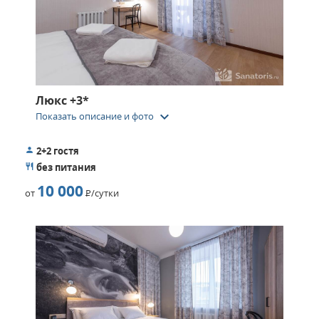
Люкс +3*
keyboard_arrow_down
Показать описание и фото
2+2 гостя
без питания
10 000
от
Р
/сутки