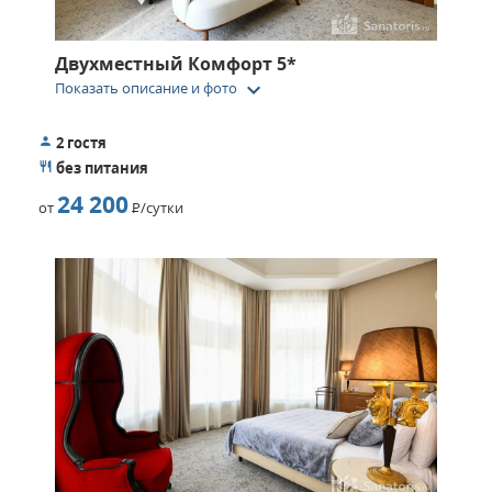
Двухместный Комфорт 5*
keyboard_arrow_down
Показать описание и фото
2 гостя
без питания
24 200
от
Р
/сутки