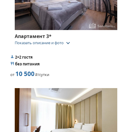
Апартамент 3*
keyboard_arrow_down
Показать описание и фото
2+2 гостя
без питания
10 500
от
Р
/сутки