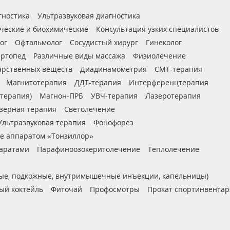
гностика
Ультразвуковая диагностика
ческие и биохимические
Консультация узких специалистов
ог
Офтальмолог
Сосудистый хирург
Гинеколог
ртопед
Различные виды массажа
Физиолечение
арственных веществ
Диадинамометрия
СМТ-терапия
Магнитотерапия
ДДТ-терапия
Интерференцтерапия
мтерапия)
Магнон-ПРБ
УВЧ-терапия
Лазеротерапия
зерная терапия
Светолечение
Ультразвуковая терапия
Фонофорез
е аппаратом «Тонзиллор»
паратами
Парафиноозокеритолечение
Теплолечение
ые, подкожные, внутримышечные инъекции, капельницы)
ый коктейль
Фиточай
Профосмотры
Прокат спортинвентар