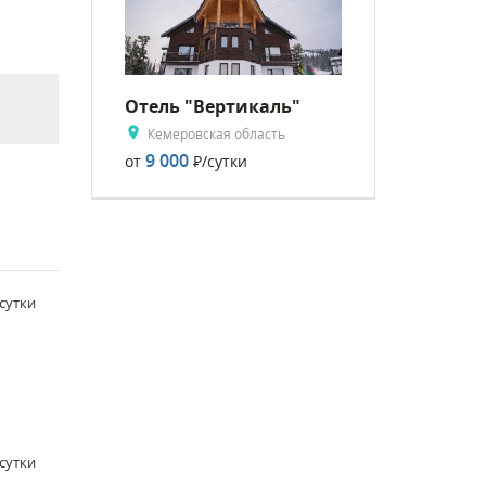
Отель "Вертикаль"
Кемеровская область
9 000
от
Р
/сутки
/сутки
/сутки