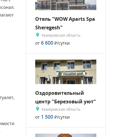
рсонал.
лагают
Отель "WOW Aparts Spa
Sheregesh"
Кемеровская область
6 600
от
Р
/сутки
Оздоровительный
туалет,
центр "Березовый уют"
Кемеровская область
1 500
от
Р
/сутки
димости
.