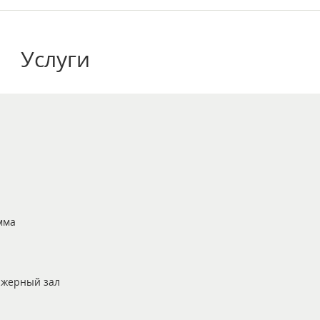
Услуги
мма
ажерный зал