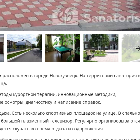
arrow_fo
»
расположен в городе Новокузнецк. На территории санатория 
ца.
етоды курортной терапии, инновационные методики,
 осмотры, диагностику и написание справок.
дыха. Есть несколько спортивных площадок на улице. В спальн
а, большой плазменный телевизор. Регулярно организовываются
ется скучать во время отдыха и оздоровления.
борудованием для выполнения диагностики и лечения пациен