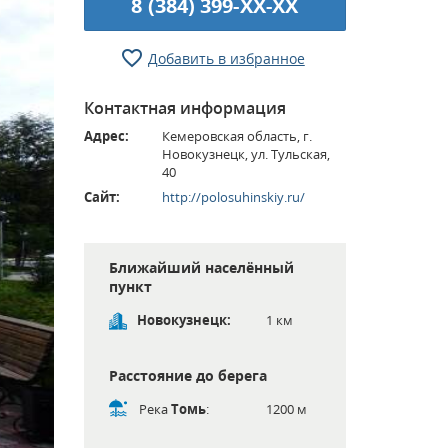
8 (384) 399-XX-XX
Добавить в избранное
Контактная информация
Адрес:
Кемеровская область, г.
Новокузнецк, ул. Тульская,
40
Сайт:
http://polosuhinskiy.ru/
Ближайший населённый
пункт
Новокузнецк:
1 км
Расстояние до берега
Река
Томь
:
1200 м