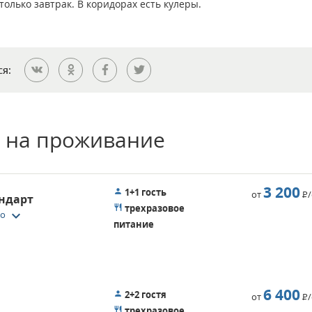
олько завтрак. В коридорах есть кулеры.
ся:
 на проживание
3 200
1+1 гость
от
Р
ндарт
трехразовое
keyboard_arrow_down
то
питание
6 400
2+2 гостя
от
Р
трехразовое