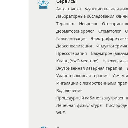
Сервисы
Автостоянка
Функциональная диа
Лабораторные обследования клини
Терапевт
Невролог
Отоларингол
Дерматовенеролог
Стоматолог
О
Гальванизация
Электрофорез лек
Дарсонвализация
Индуктотермия
Прессотерапия
Вакумтрон (вакуу
Кварц (УФО местное)
Накожная ла
Внутривенная лазерная терапия
Ударно-волновая терапия
Лечени
Ингаляции с лекарственными пре
Водолечение
Процедурный кабинет (внутривенн
Лечебная физкультура
Кислородн
Wi-Fi