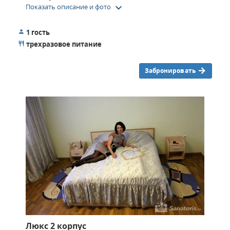
keyboard_arrow_down
Показать описание и фото
1 гость
трехразовое питание
Забронировать
Люкс 2 корпус