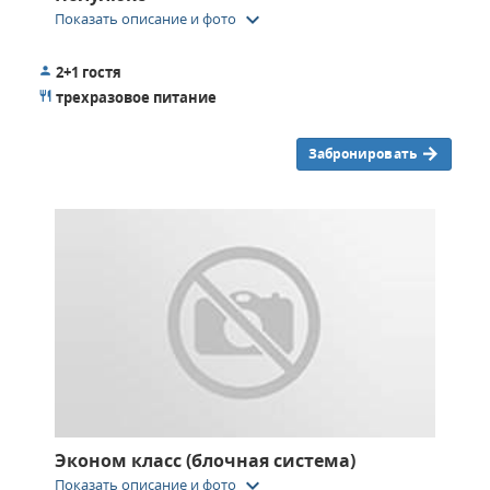
keyboard_arrow_down
Показать описание и фото
2+1 гостя
трехразовое питание
Забронировать
Эконом класс (блочная система)
keyboard_arrow_down
Показать описание и фото