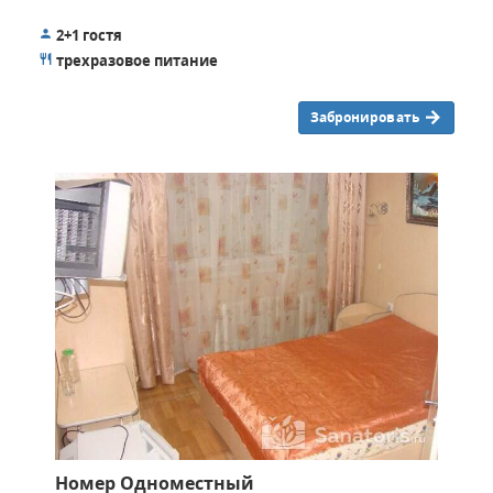
взрослым предлагается поиграть в бильярд.
2+1 гостя
Тем, кто предпочитает активный досуг, понравится
трехразовое питание
волейбольная площадка. В теплое время года
устраиваются соревнования и игры между постояльцами.
Забронировать
А большой выбор настольных игр позволит скоротать
вечер в интересной компании.
Номер Одноместный