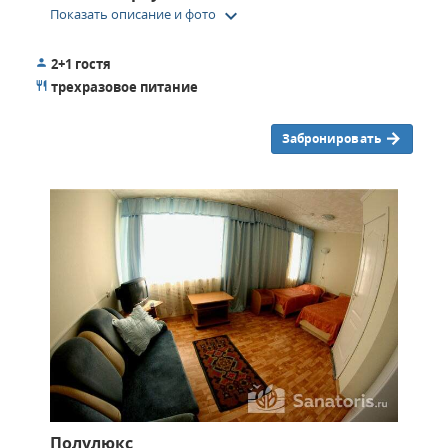
keyboard_arrow_down
Показать описание и фото
2+1 гостя
трехразовое питание
Забронировать
Полулюкс