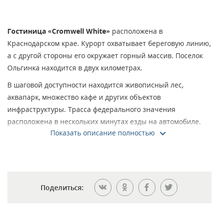
Гостиница «Cromwell White»
расположена в
Краснодарском крае. Курорт охватывает береговую линию,
а с другой стороны его окружает горный массив. Поселок
Ольгинка находится в двух километрах.
В шаговой доступности находится живописный лес,
аквапарк, множество кафе и других объектов
инфраструктуры. Трасса федерального значения
расположена в нескольких минутах езды на автомобиле.
Показать описание полностью
Ближайший ж/д вокзал есть в Туапсе. До него 25
километров. От гостиницы до пляжа 250 метров.
Отель представляет собою двухэтажное сооружение.
Облагороженная территория находится под охраной.
Поделиться:
Туристы могут поселиться в одно- и двухкомнатные
апартаменты. Есть номера на разный кошелек. Интерьер