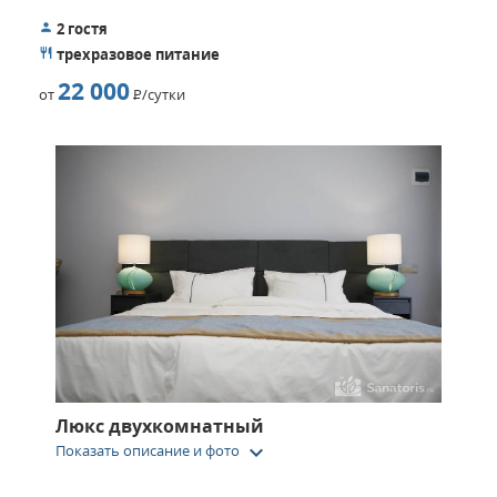
2 гостя
трехразовое питание
22 000
от
Р
/сутки
Люкс двухкомнатный
keyboard_arrow_down
Показать описание и фото