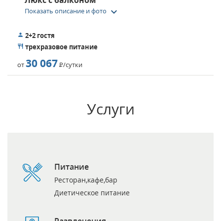
Люкс с балконом
keyboard_arrow_down
Показать описание и фото
2+2 гостя
трехразовое питание
30 067
от
Р
/сутки
Услуги
Питание
Ресторан,кафе,бар
Диетическое питание
Развлечения