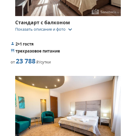
Стандарт с балконом
keyboard_arrow_down
Показать описание и фото
2+1 гостя
трехразовое питание
23 788
от
Р
/сутки