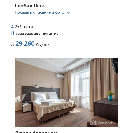
Глобал Люкс
keyboard_arrow_down
Показать описание и фото
2+2 гостя
трехразовое питание
29 260
от
Р
/сутки