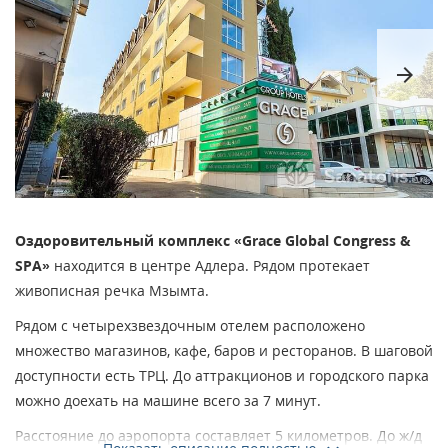
arrow_forward
Оздоровительный комплекс «Grace Global Congress &
SPA»
находится в центре Адлера. Рядом протекает
живописная речка Мзымта.
Рядом с четырехзвездочным отелем расположено
множество магазинов, кафе, баров и ресторанов. В шаговой
доступности есть ТРЦ. До аттракционов и городского парка
можно доехать на машине всего за 7 минут.
Расстояние до аэропорта составляет 5 километров. До ж/д