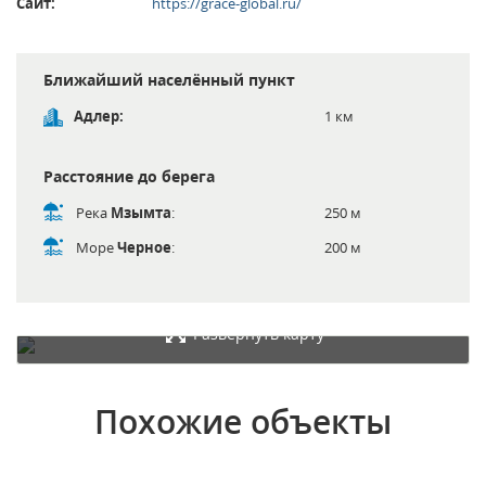
Сайт:
https://grace-global.ru/
Ближайший населённый пункт
Адлер:
1 км
Расстояние до берега
Река
Мзымта
:
250 м
Море
Черное
:
200 м
Развернуть карту
Похожие объекты