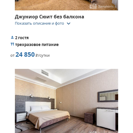
Джуниор Сюит без балкона
keyboard_arrow_down
Показать описание и фото
2 гостя
трехразовое питание
24 850
от
Р
/сутки