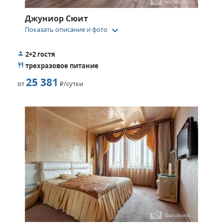
Джуниор Сюит
keyboard_arrow_down
Показать описание и фото
2+2 гостя
трехразовое питание
25 381
от
Р
/сутки