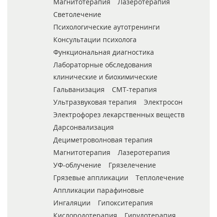
Магнитотерапия
Лазеротерапия
Светолечение
Психологические аутотренинги
Консультации психолога
Функциональная диагностика
Лабораторные обследования
клинические и биохимические
Гальванизация
СМТ-терапия
Ультразвуковая терапия
Электросон
Электрофорез лекарственных веществ
Дарсонвализация
Дециметроволновая терапия
Магнитотерапия
Лазеротерапия
УФ-облучение
Грязелечение
Грязевые аппликации
Теплолечение
Аппликации парафиновые
Ингаляции
Гипокситерапия
Кислородотерапия
Гирудотерапия