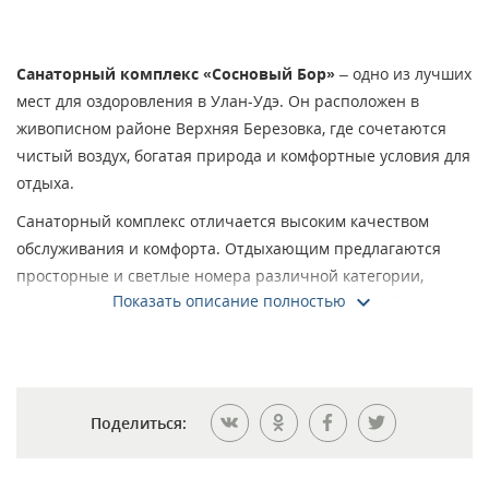
Санаторный комплекс «Сосновый Бор»
– одно из лучших
мест для оздоровления в Улан-Удэ. Он расположен в
живописном районе Верхняя Березовка, где сочетаются
чистый воздух, богатая природа и комфортные условия для
отдыха.
Санаторный комплекс отличается высоким качеством
обслуживания и комфорта. Отдыхающим предлагаются
просторные и светлые номера различной категории,
Показать описание полностью
оборудованные современной мебелью и техникой. В
некоторых номерах есть балкон с видом на реку или лес.
Питание организовано в санатории 4-х разовое. Кухня с
разнообразным меню порадует гостей своим изысканным
вкусом. Есть возможность заказа диетических блюд.
Поделиться:
Санаторный комплекс предлагает широкий спектр
лечебных и профилактических программ, включая