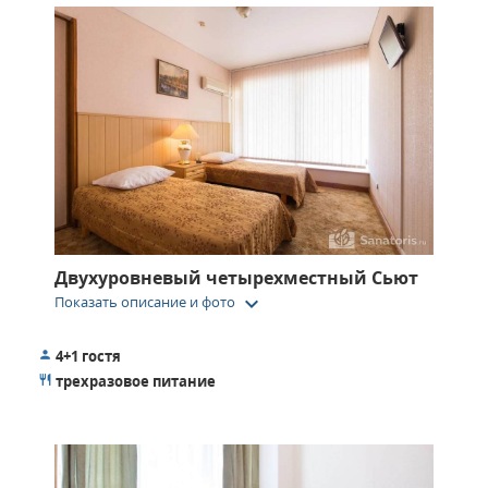
Двухуровневый четырехместный Сьют
keyboard_arrow_down
Показать описание и фото
4+1 гостя
трехразовое питание