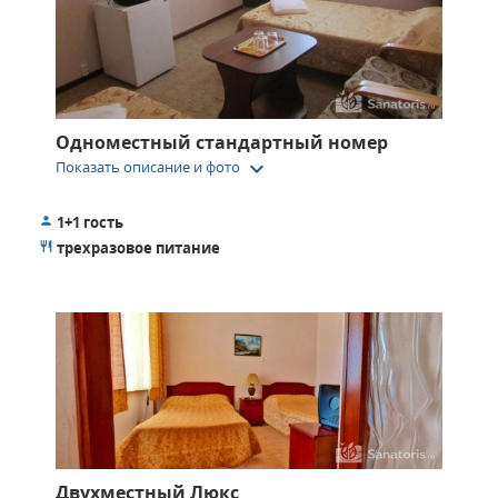
Одноместный стандартный номер
keyboard_arrow_down
Показать описание и фото
1+1 гость
трехразовое питание
Двухместный Люкс