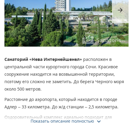
arrow_forward
Санаторий «Нева Интернейшенел»
расположен в
центральной части курортного города Сочи. Красивое
сооружение находится на возвышенной территории,
поэтому его сложно не заметить. До берега Черного моря
около 500 метров.
Расстояние до аэропорта, который находится в городе
Адлер – 33 километра. До ж/д станции – 2,5 километра.
Оздоровительный комплекс идеально подходит для
Показать описание полностью
оздоровления всей семьи. Многопрофильная здравница
занимается лечением большого спектра патологий.