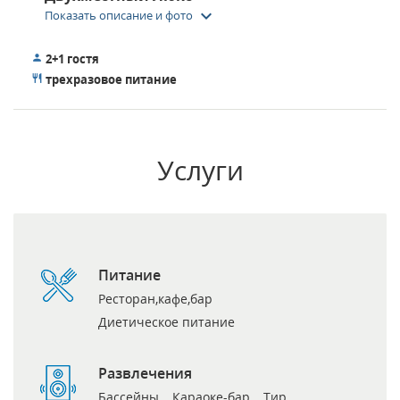
keyboard_arrow_down
Показать описание и фото
2+1 гостя
трехразовое питание
Услуги
Питание
Ресторан,кафе,бар
Диетическое питание
Развлечения
Бассейны
Караоке-бар
Тир