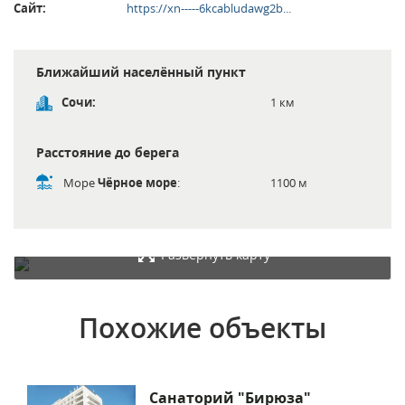
Сайт:
https://xn-----6kcabludawg2b...
Ближайший населённый пункт
Сочи:
1 км
Расстояние до берега
Море
Чёрное море
:
1100 м
Развернуть карту
Похожие объекты
Санаторий "Бирюза"