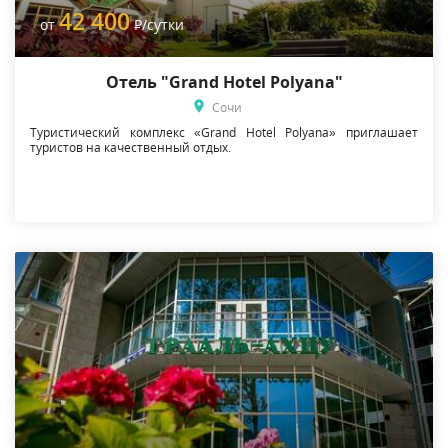
42 400
от
Р
/сутки
Отель "Grand Hotel Polyana"
Сочи
Туристический комплекс «Grand Hotel Polyana» приглашает
туристов на качественный отдых.