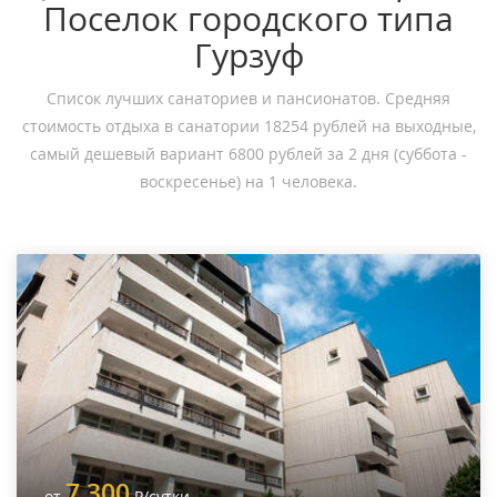
Поселок городского типа
Гурзуф
Список лучших санаториев и пансионатов. Средняя
стоимость отдыха в санатории 18254 рублей на выходные,
самый дешевый вариант 6800 рублей за 2 дня (суббота -
воскресенье) на 1 человека.
7 300
от
Р
/сутки