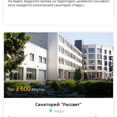
На берегу Бердского залива на территории целебного соснового
леса находится клинический санаторий «Парус».
3 600
от
Р
/сутки
Санаторий "Рассвет"
Бердск