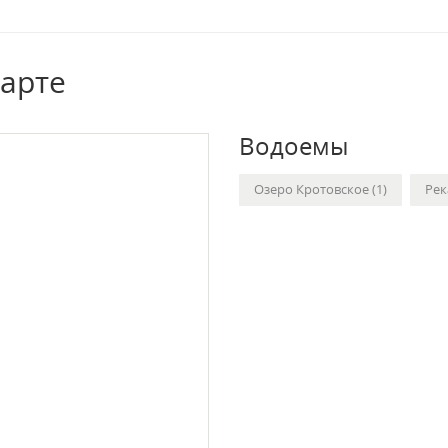
карте
Водоемы
Озеро Кротовское (1)
Рек