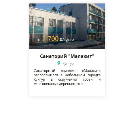
2 700
от
Р
/сутки
Санаторий "Малахит"
Кунгур
Санаторный комплекс «Малахит»
расположился в небольшом городке
Кунгур в окружении сосен и
многовековых деревьев, что...