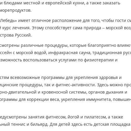
 блюдами местной и европейской кухни, а также заказать
морепродуктов.
ебедь» имеет отличное расположение для того, чтобы гости с
курс лечения. Этому способствует сама природа – морской воз
строва Русский.
усмотрены различные процедуры, которые благоприятно влияю
ссейн с морской водой, инфракрасная сауна, традиционная рус
 возможность воспользоваться услугами по физиотерапии и
остям всевозможные программы для укрепления здоровья и
ицинские процедуры, так и фитнес-активности. Здесь можно пр
рно-двигательной и кровеносной системы, органов дыхания и
ограммы для коррекции веса, укрепления иммунитета, повыше
едусмотрены занятия фитнесом, йогой и пилатесом, а также
ьный теннис и бильярд. Для детей здесь есть детская площадка