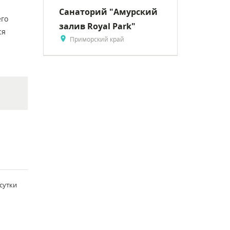
Санаторий "Амурский
его
залив Royal Park"
ся
Приморский край
/сутки