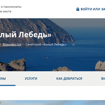
и и пансионаты
ВОЙТИ ИЛИ ЗА
м месте
елый Лебедь»
Владивосток
Санаторий «Белый Лебедь»
ЕНЫ
УСЛУГИ
КАК ДОБРАТЬСЯ
В