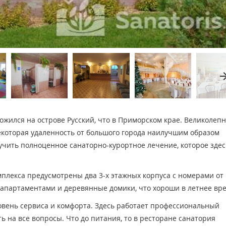
arrow_fo
жился на острове Русский, что в Приморском крае. Великолеп
екоторая удаленность от большого города наилучшим образом
учить полноценное санаторно-курортное лечение, которое здес
лекса предусмотрены два 3-х этажных корпуса с номерами от
с апартаментами и деревянные домики, что хороши в летнее вр
овень сервиса и комфорта. Здесь работает профессиональный
ть на все вопросы. Что до питания, то в ресторане санатория