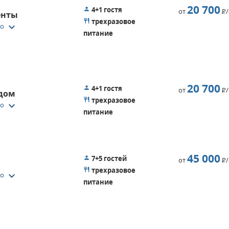
20 700
4+1 гостя
от
Р
енты
трехразовое
keyboard_arrow_down
то
питание
20 700
4+1 гостя
от
Р
 дом
трехразовое
keyboard_arrow_down
то
питание
45 000
7+5 гостей
от
Р
трехразовое
keyboard_arrow_down
то
питание