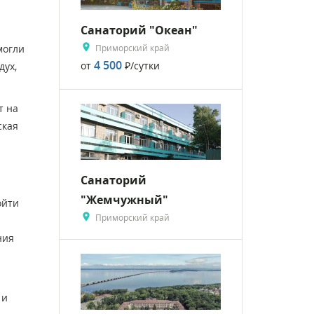
Санаторий "Океан"
Приморский край
могли
4 500
от
Р
/сутки
дух,
т на
ская
Санаторий
"Жемчужный"
ойти
Приморский край
ния
 и