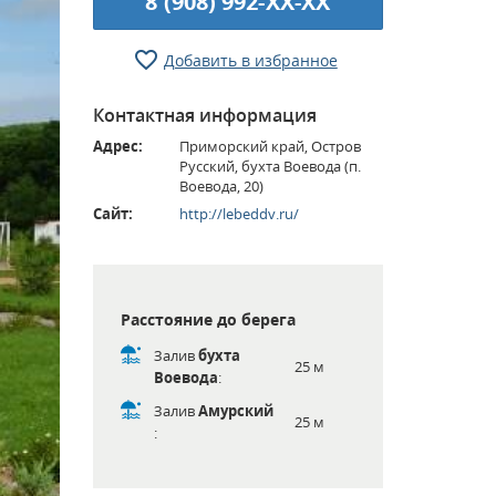
8 (908) 992-XX-XX
Добавить в избранное
Контактная информация
Адрес:
Приморский край, Остров
Русский, бухта Воевода (п.
Воевода, 20)
Сайт:
http://lebeddv.ru/
Расстояние до берега
Залив
бухта
25 м
Воевода
:
Залив
Амурский
25 м
: