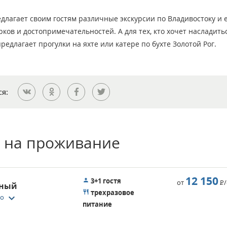
лагает своим гостям различные экскурсии по Владивостоку и 
рков и достопримечательностей. А для тех, кто хочет насладить
длагает прогулки на яхте или катере по бухте Золотой Рог.
ся:
 на проживание
12 150
3+1 гостя
от
Р
тный
трехразовое
keyboard_arrow_down
то
питание