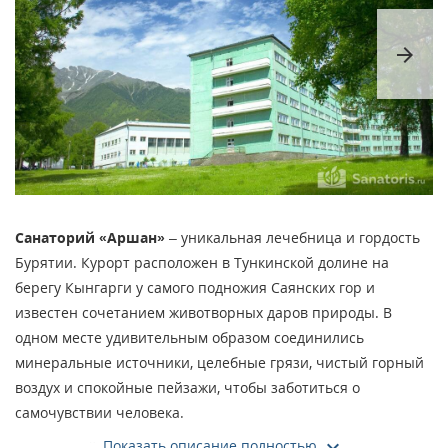
arrow_forward
Санаторий «Аршан»
– уникальная лечебница и гордость
Бурятии. Курорт расположен в Тункинской долине на
берегу Кынгарги у самого подножия Саянских гор и
известен сочетанием животворных даров природы. В
одном месте удивительным образом соединились
минеральные источники, целебные грязи, чистый горный
воздух и спокойные пейзажи, чтобы заботиться о
самочувствии человека.
Показать описание полностью
Курортный комплекс начал строиться больше века тому