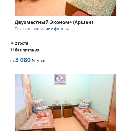
Двухместный Эконом+ (Аршан)
keyboard_arrow_down
Показать описание и фото
2 гостя
без питания
3 080
от
Р
/сутки