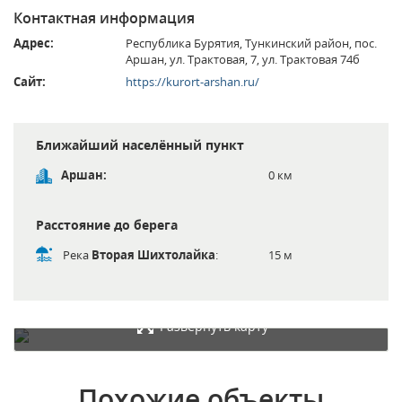
Контактная информация
Адрес:
Республика Бурятия, Тункинский район, пос.
Аршан, ул. Трактовая, 7, ул. Трактовая 74б
Сайт:
https://kurort-arshan.ru/
Ближайший населённый пункт
Аршан:
0 км
Расстояние до берега
Река
Вторая Шихтолайка
:
15 м
Развернуть карту
Похожие объекты