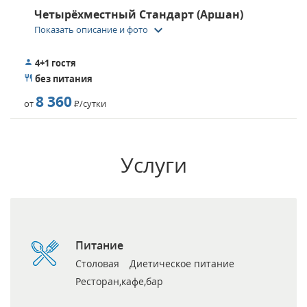
Четырёхместный Стандарт (Аршан)
keyboard_arrow_down
Показать описание и фото
4+1 гостя
без питания
8 360
от
Р
/сутки
Услуги
Питание
Столовая
Диетическое питание
Ресторан,кафе,бар