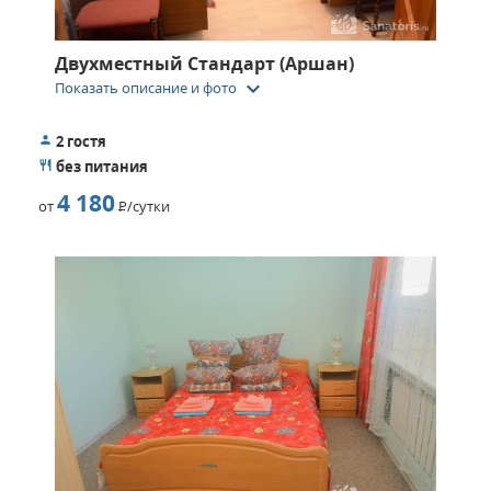
Двухместный Стандарт (Аршан)
keyboard_arrow_down
Показать описание и фото
2 гостя
без питания
4 180
от
Р
/сутки