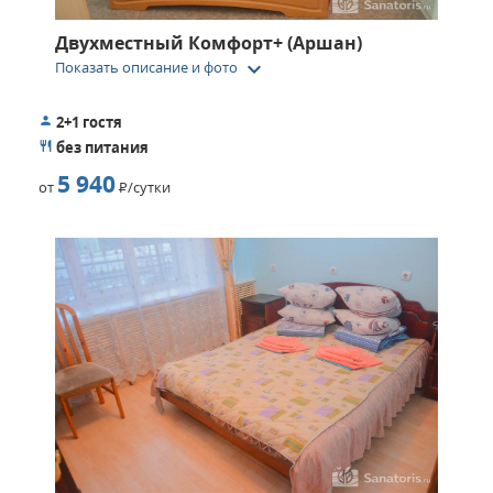
Двухместный Комфорт+ (Аршан)
keyboard_arrow_down
Показать описание и фото
2+1 гостя
без питания
5 940
от
Р
/сутки