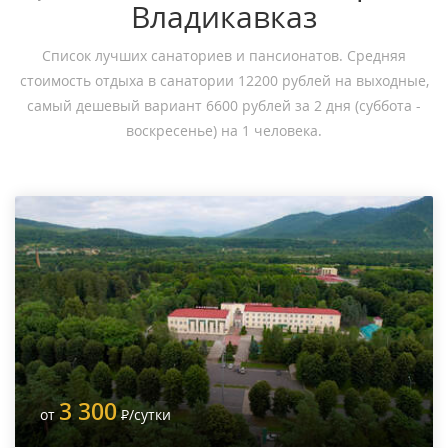
Владикавказ
Список лучших санаториев и пансионатов. Средняя
стоимость отдыха в санатории 12200 рублей на выходные,
самый дешевый вариант 6600 рублей за 2 дня (суббота -
воскресенье) на 1 человека.
3 300
от
Р
/сутки