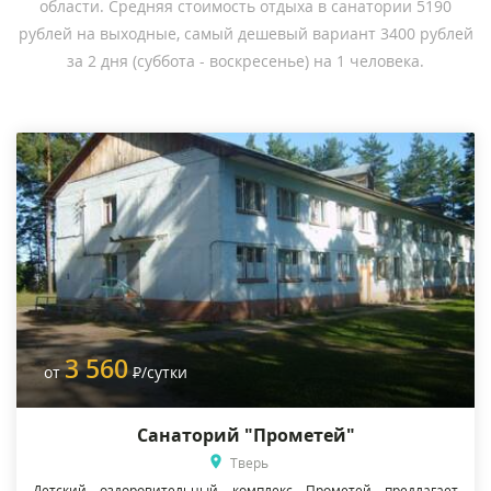
области. Средняя стоимость отдыха в санатории 5190
рублей на выходные, самый дешевый вариант 3400 рублей
за 2 дня (суббота - воскресенье) на 1 человека.
3 560
от
Р
/сутки
Санаторий "Прометей"
Тверь
Детский оздоровительный комплекс Прометей предлагает