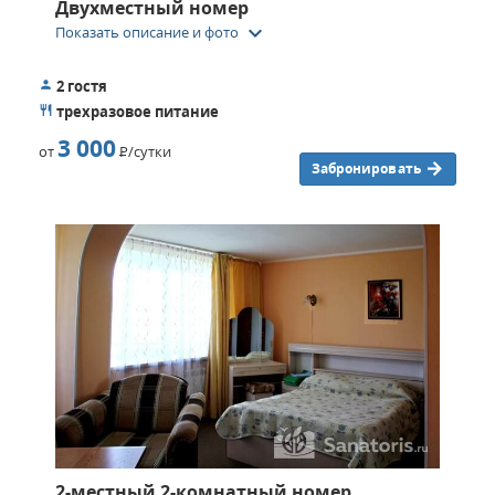
Двухместный номер
keyboard_arrow_down
Показать описание и фото
2 гостя
трехразовое питание
3 000
от
Р
/сутки
Забронировать
2-местный 2-комнатный номер