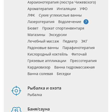
Аэроионотерапия (люстра Чижевского)
Ароматерапия
Ингаляции
УФО
ЛФК
Сухие углекислые ванны
Лазеротерапия
Водолечение
Бювет
Прокат спортинвентаря
Магазины
Экскурсии
Лечебный массаж
Педиатр
ЭКГ
Радоновые ванны
Парафинотерапия
Кислородный коктейль
Фиточай
Грязевые аппликации
Прессотерапия
Кардиовизор
Ванна гидромассажная
Ванна солевая
Беседки
Рыбалка и охота
Рыбалка
Баня/сауна