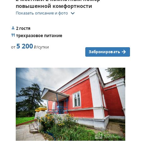
повышенной комфортности
keyboard_arrow_down
Показать описание и фото
2 гостя
трехразовое питание
5 200
от
Р
/сутки
Забронировать