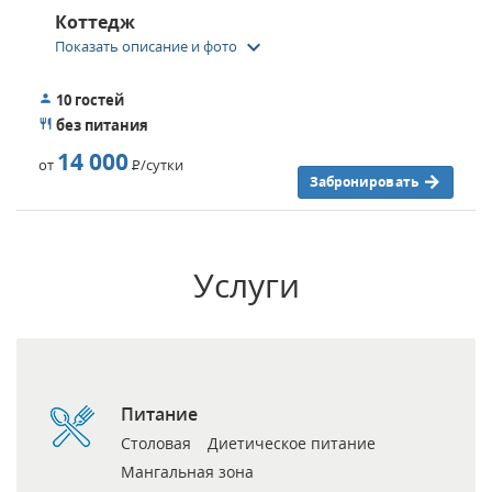
Коттедж
keyboard_arrow_down
Показать описание и фото
10 гостей
без питания
14 000
от
Р
/сутки
Забронировать
Услуги
Питание
Столовая
Диетическое питание
Мангальная зона