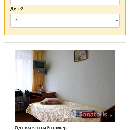
оборудован: есть места для переодевания, крытые навесы
для отдыха, туалет. Неподалеку устроена специальная
Детей
площадка для занятий пляжным волейболом.
Любители отдыха на свежем воздухе могут поиграть на
волейбольной площадке, футбольном поле или научиться
ездить по катку на роликовых коньках. Чтобы в непогоду
поддерживать хорошую спортивную форму, можно
позаниматься в спортивном зале или на тренажерах,
сыграть в настольную игру.
Актовый зал санатория можно арендовать для проведения
деловых встреч, корпоративных мероприятий, праздников,
вечеринок. Зал рассчитан на 50 человек, в нем есть сцена,
трибуна, зал с экраном для демонстрации видео,
микрофон. На улице неподалеку находятся крытые беседки
и мангал.
Одноместный номер