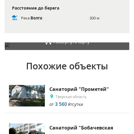
Расстояние до берега
Река
Волга
:
300 м
Развернуть карту
Похожие объекты
Санаторий "Прометей"
Тверская область
3 560
от
Р
/сутки
Санаторий "Бобачевская