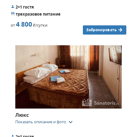
2+1 гостя
трехразовое питание
4 800
от
Р
/сутки
Забронировать
Люкс
keyboard_arrow_down
Показать описание и фото
2+1 гостя