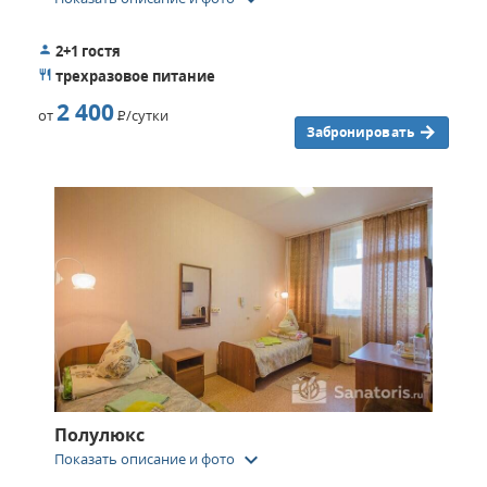
2+1 гостя
трехразовое питание
2 400
от
Р
/сутки
Забронировать
Полулюкс
keyboard_arrow_down
Показать описание и фото