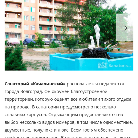
arrow_forward
Санаторий «Качалинский»
располагается недалеко от
города Волгоград. Он окружён благоустроенной
территорией, которую оценят все любители тихого отдыха
на природе. В санатории предусмотрено несколько
спальных корпусов. Отдыхающим предоставляются на
выбор несколько видов номеров, в том числе одноместные,
двуместные, полулюкс и люкс. Всем гостям обеспечено
комфортное проживание. В пользование предоставляются