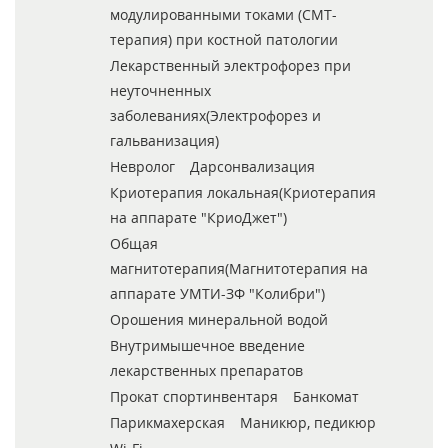
модулированными токами (СМТ-
терапия) при костной патологии
Лекарственный электрофорез при
неуточненных
заболеваниях(Электрофорез и
гальванизация)
Невролог
Дарсонвализация
Криотерапия локальная(Криотерапия
на аппарате "КриоДжет")
Общая
магнитотерапия(Магнитотерапия на
аппарате УМТИ-ЗФ "Колибри")
Орошения минеральной водой
Внутримышечное введение
лекарственных препаратов
Прокат спортинвентаря
Банкомат
Парикмахерская
Маникюр, педикюр