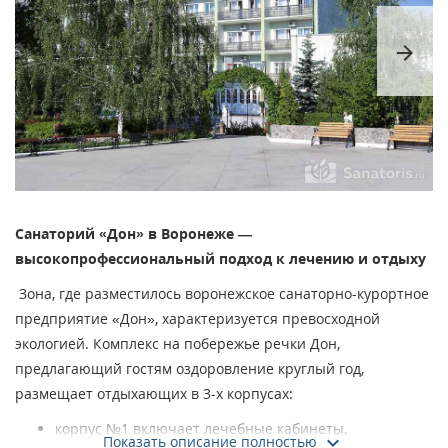
arrow_forward
Санаторий «Дон» в Воронеже —
высокопрофессиональный подход к лечению и отдыху
Зона, где разместилось воронежское санаторно-курортное
предприятие «Дон», характеризуется превосходной
экологией. Комплекс на побережье речки Дон,
предлагающий гостям оздоровление круглый год,
размещает отдыхающих в 3-х корпусах:
корпус №1 включает лечебные кабинеты,
Показать описание полностью