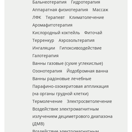
Бальнеотерапия
Гидротерапия
Аппаратная физиотерапия
Массаж
ЛФК
Терапевт
Климатолечение
Аромафитотерапия
Кислородный коктейль
Фиточай
Терренкур
Аэрозольтерапия
Ингаляции
Гипоксивоздействие
Галотерапия
Ванны газовые (сухие углекислые)
Озонотерапия
Йодобромная ванна
Ванны радоновые лечебные
Парафино-озокеритовая аппликация
(на органы грудной клетки)
Термолечение
Электросветолечение
Воздействие электромагнитным
излучением дециметрового диапазона
(ДМВ)
Воздействие электромагнитным