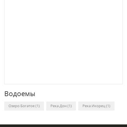
Водоемы
Озеро Богатое (1)
Река Дон (1)
Река Икорец (1)